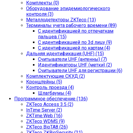
Комплекты (0)
Оборудование эпидемиологического
контроля (3)
Металлодетекторы ZKTeco (13)
Терминалы учета рабочего времени (89)
С идентификацией по отпечаткам
пальцев (15)
С идентификацией по 3d лицу (9)
С идентификацией по картам (4)
Дальняя идентификация (UHF) (15)
Считыватели UHF (антенны) (7)
Идентификаторы UHF (метки) (2)
Считыватели UHF для регистрации (6)
Комплектующие СКУД (2)
Кронштейны (5)
Контроль проезда (4)
Шлагбаумы (4)
Программное обеспечение (136)
ZKTeco Access 3.5 (2)
InTime Server (2)
ZKTime.Web (16)
ZKTeco WDMS (9)
ZKTeco BioTA8 (26)
ZKTeco ZKBioSecurity (21)