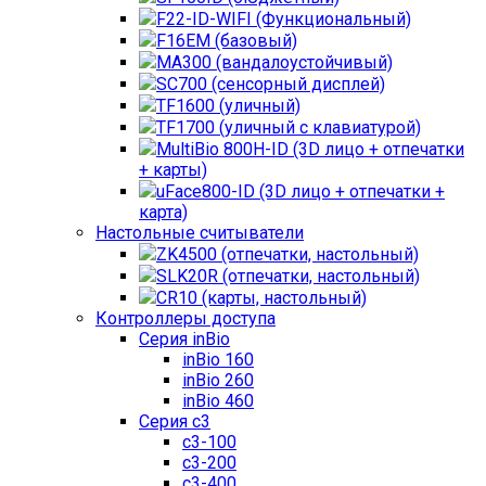
F22-ID-WIFI (Функциональный)
F16EM (базовый)
MA300 (вандалоустойчивый)
SC700 (сенсорный дисплей)
TF1600 (уличный)
TF1700 (уличный с клавиатурой)
MultiBio 800H-ID (3D лицо + отпечатки
+ карты)
uFace800-ID (3D лицо + отпечатки +
карта)
Настольные считыватели
ZK4500 (отпечатки, настольный)
SLK20R (отпечатки, настольный)
CR10 (карты, настольный)
Контроллеры доступа
Серия inBio
inBio 160
inBio 260
inBio 460
Серия c3
c3-100
c3-200
c3-400