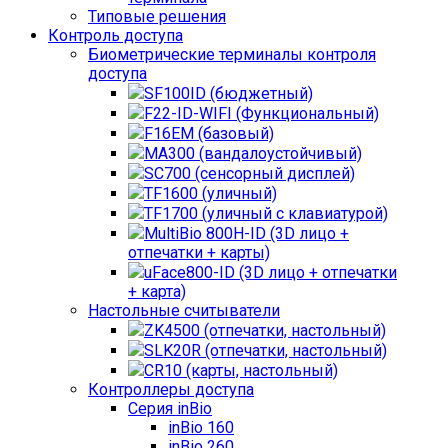
Типовые решения
Контроль доступа
Биометрические терминалы контроля
доступа
SF100ID (бюджетный)
F22-ID-WIFI (Функциональный)
F16EM (базовый)
MA300 (вандалоустойчивый)
SC700 (сенсорный дисплей)
TF1600 (уличный)
TF1700 (уличный с клавиатурой)
MultiBio 800H-ID (3D лицо +
отпечатки + карты)
uFace800-ID (3D лицо + отпечатки
+ карта)
Настольные считыватели
ZK4500 (отпечатки, настольный)
SLK20R (отпечатки, настольный)
CR10 (карты, настольный)
Контроллеры доступа
Серия inBio
inBio 160
inBio 260