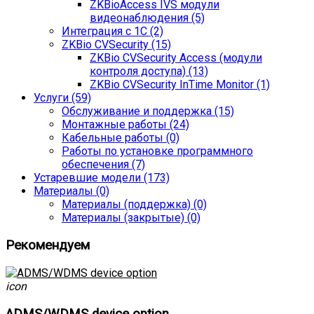
ZKBioAccess IVS модули
видеонаблюдения (5)
Интеграция с 1С (2)
ZKBio CVSecurity (15)
ZKBio CVSecurity Access (модули
контроля доступа) (13)
ZKBio CVSecurity InTime Monitor (1)
Услуги (59)
Обслуживание и поддержка (15)
Монтажные работы (24)
Кабельные работы (0)
Работы по установке программного
обеспечения (7)
Устаревшие модели (173)
Материалы (0)
Материалы (поддержка) (0)
Материалы (закрытые) (0)
Рекомендуем
icon
ADMS/WDMS device option