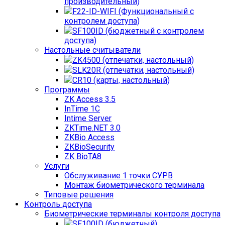
производительный)
F22-ID-WIFI (Функциональный с
контролем доступа)
SF100ID (бюджетный с контролем
доступа)
Настольные считыватели
ZK4500 (отпечатки, настольный)
SLK20R (отпечатки, настольный)
CR10 (карты, настольный)
Программы
ZK Access 3.5
InTime 1С
Intime Server
ZKTime.NET 3.0
ZKBio Access
ZKBioSecurity
ZK BioTA8
Услуги
Обслуживание 1 точки СУРВ
Монтаж биометрического терминала
Типовые решения
Контроль доступа
Биометрические терминалы контроля доступа
SF100ID (бюджетный)