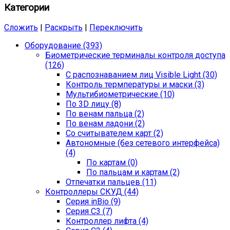
Категории
Сложить
|
Раскрыть
|
Переключить
Оборудование (393)
Биометрические терминалы контроля доступа
(126)
С распознаванием лиц Visible Light (30)
Контроль термпературы и маски (3)
Мультибиометрические (10)
По 3D лицу (8)
По венам пальца (2)
По венам ладони (2)
Со считывателем карт (2)
Автономные (без сетевого интерфейса)
(4)
По картам (0)
По пальцам и картам (2)
Отпечатки пальцев (11)
Контроллеры СКУД (44)
Серия inBio (9)
Серия С3 (7)
Контроллер лифта (4)