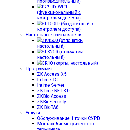
производительный)
F22-ID-WIFI
(Функциональный с
контролем доступа)
SF100ID (бюджетный с
контролем доступа)
Настольные считыватели
ZK4500 (отпечатки,
настольный)
SLK20R (отпечатки,
настольный)
CR10 (карты, настольный)
Программы
ZK Access 3.5
InTime 1С
Intime Server
ZKTime.NET 3.0
ZKBio Access
ZKBioSecurity
ZK BioTA8
Услуги
Обслуживание 1 точки СУРВ
Монтаж биометрического
терминала