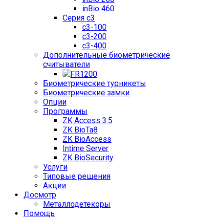
inBio 460
Серия c3
c3-100
c3-200
c3-400
Дополнительные биометрические
считыватели
FR1200
Биометрические турникеты
Биометрические замки
Опции
Программы
ZK Access 3.5
ZK BioTa8
ZK BioAccess
Intime Server
ZK BioSecurity
Услуги
Типовые решения
Акции
Досмотр
Металлодетекоры
Помощь