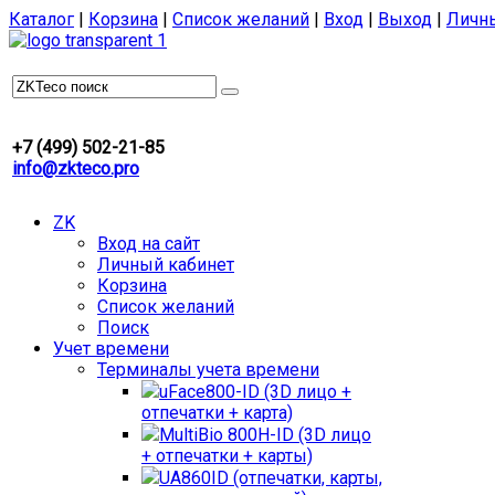
Каталог
|
Корзина
|
Список желаний
|
Вход
|
Выход
|
Личн
+7 (499) 502-21-85
info@zkteco.pro
ZK
Вход на сайт
Личный кабинет
Корзина
Список желаний
Поиск
Учет времени
Терминалы учета времени
uFace800-ID (3D лицо +
отпечатки + карта)
MultiBio 800H-ID (3D лицо
+ отпечатки + карты)
UA860ID (отпечатки, карты,