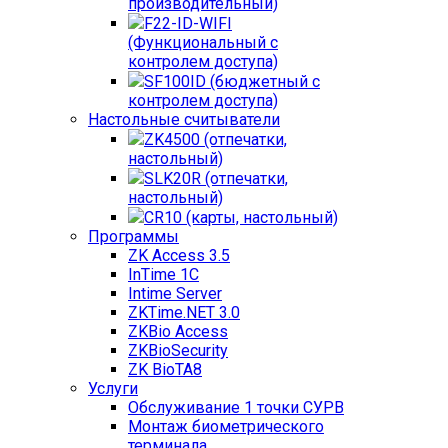
производительный)
F22-ID-WIFI
(Функциональный с
контролем доступа)
SF100ID (бюджетный с
контролем доступа)
Настольные считыватели
ZK4500 (отпечатки,
настольный)
SLK20R (отпечатки,
настольный)
CR10 (карты, настольный)
Программы
ZK Access 3.5
InTime 1С
Intime Server
ZKTime.NET 3.0
ZKBio Access
ZKBioSecurity
ZK BioTA8
Услуги
Обслуживание 1 точки СУРВ
Монтаж биометрического
терминала