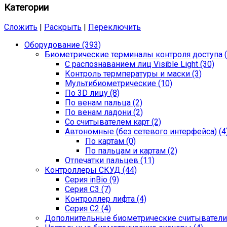
Категории
Сложить
|
Раскрыть
|
Переключить
Оборудование (393)
Биометрические терминалы контроля доступа (
С распознаванием лиц Visible Light (30)
Контроль термпературы и маски (3)
Мультибиометрические (10)
По 3D лицу (8)
По венам пальца (2)
По венам ладони (2)
Со считывателем карт (2)
Автономные (без сетевого интерфейса) (4
По картам (0)
По пальцам и картам (2)
Отпечатки пальцев (11)
Контроллеры СКУД (44)
Серия inBio (9)
Серия С3 (7)
Контроллер лифта (4)
Серия С2 (4)
Дополнительные биометрические считыватели 