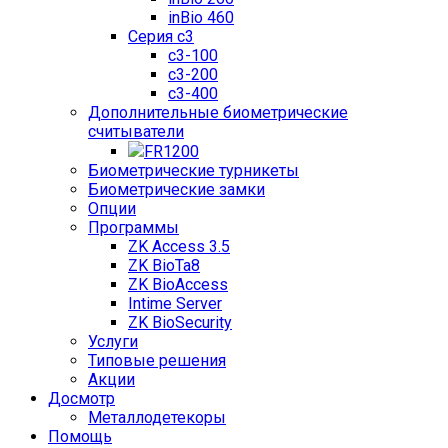
inBio 460
Серия c3
c3-100
c3-200
c3-400
Дополнительные биометрические
считыватели
FR1200
Биометрические турникеты
Биометрические замки
Опции
Программы
ZK Access 3.5
ZK BioTa8
ZK BioAccess
Intime Server
ZK BioSecurity
Услуги
Типовые решения
Акции
Досмотр
Металлодетекоры
Помощь