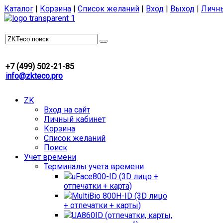
Каталог
|
Корзина
|
Список желаний
|
Вход
|
Выход
|
Личн
+7 (499) 502-21-85
info@zkteco.pro
ZK
Вход на сайт
Личный кабинет
Корзина
Список желаний
Поиск
Учет времени
Терминалы учета времени
uFace800-ID (3D лицо +
отпечатки + карта)
MultiBio 800H-ID (3D лицо
+ отпечатки + карты)
UA860ID (отпечатки, карты,