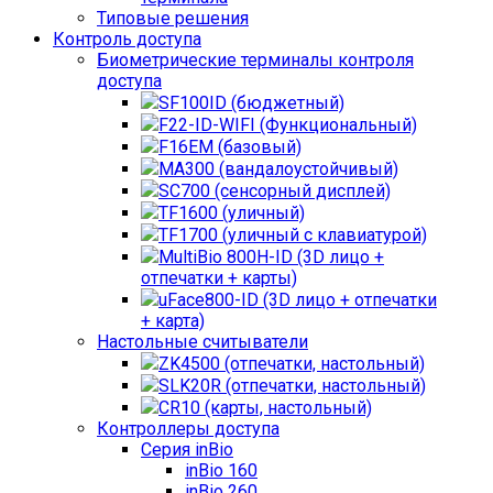
Типовые решения
Контроль доступа
Биометрические терминалы контроля
доступа
SF100ID (бюджетный)
F22-ID-WIFI (Функциональный)
F16EM (базовый)
MA300 (вандалоустойчивый)
SC700 (сенсорный дисплей)
TF1600 (уличный)
TF1700 (уличный с клавиатурой)
MultiBio 800H-ID (3D лицо +
отпечатки + карты)
uFace800-ID (3D лицо + отпечатки
+ карта)
Настольные считыватели
ZK4500 (отпечатки, настольный)
SLK20R (отпечатки, настольный)
CR10 (карты, настольный)
Контроллеры доступа
Серия inBio
inBio 160
inBio 260