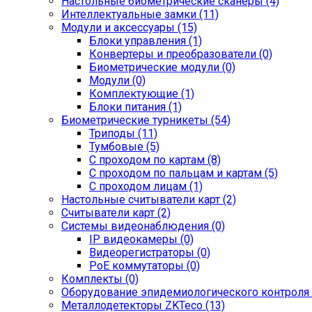
Настольные биометрические сканеры (4)
Интеллектуальные замки (11)
Модули и аксессуары (15)
Блоки управления (1)
Конвертеры и преобразователи (0)
Биометрические модули (0)
Модули (0)
Комплектующие (1)
Блоки питания (1)
Биометрические турникеты (54)
Триподы (11)
Тумбовые (5)
С проходом по картам (8)
С проходом по пальцам и картам (5)
С проходом лицам (1)
Настольные считыватели карт (2)
Считыватели карт (2)
Системы видеонаблюдения (0)
IP видеокамеры (0)
Видеорегистраторы (0)
PoE коммутаторы (0)
Комплекты (0)
Оборудование эпидемиологического контроля 
Металлодетекторы ZKTeco (13)