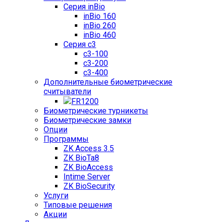
Серия inBio
inBio 160
inBio 260
inBio 460
Серия c3
c3-100
c3-200
c3-400
Дополнительные биометрические
считыватели
FR1200
Биометрические турникеты
Биометрические замки
Опции
Программы
ZK Access 3.5
ZK BioTa8
ZK BioAccess
Intime Server
ZK BioSecurity
Услуги
Типовые решения
Акции