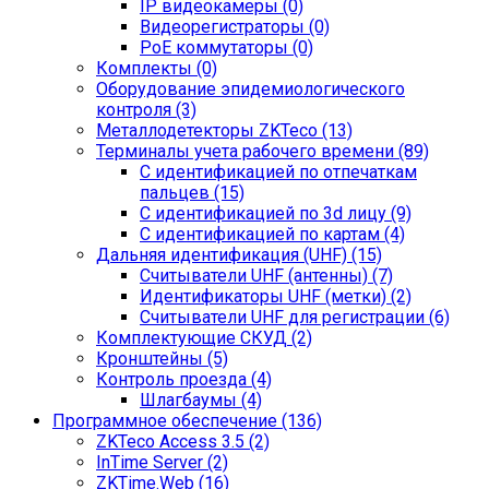
IP видеокамеры (0)
Видеорегистраторы (0)
PoE коммутаторы (0)
Комплекты (0)
Оборудование эпидемиологического
контроля (3)
Металлодетекторы ZKTeco (13)
Терминалы учета рабочего времени (89)
С идентификацией по отпечаткам
пальцев (15)
С идентификацией по 3d лицу (9)
С идентификацией по картам (4)
Дальняя идентификация (UHF) (15)
Считыватели UHF (антенны) (7)
Идентификаторы UHF (метки) (2)
Считыватели UHF для регистрации (6)
Комплектующие СКУД (2)
Кронштейны (5)
Контроль проезда (4)
Шлагбаумы (4)
Программное обеспечение (136)
ZKTeco Access 3.5 (2)
InTime Server (2)
ZKTime.Web (16)