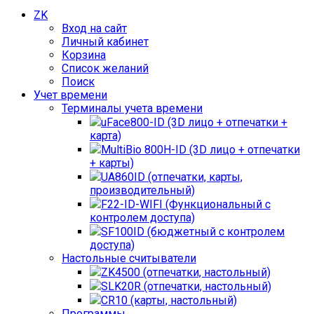
ZK
Вход на сайт
Личный кабинет
Корзина
Список желаний
Поиск
Учет времени
Терминалы учета времени
uFace800-ID (3D лицо + отпечатки +
карта)
MultiBio 800H-ID (3D лицо + отпечатки
+ карты)
UA860ID (отпечатки, карты,
производительный)
F22-ID-WIFI (Функциональный с
контролем доступа)
SF100ID (бюджетный с контролем
доступа)
Настольные считыватели
ZK4500 (отпечатки, настольный)
SLK20R (отпечатки, настольный)
CR10 (карты, настольный)
Программы