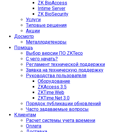
ZK BioAccess
Intime Server
ZK BioSecurity
Услуги
Типовые решения
Акции
Досмотр
Металлодетекоры
Помощь
Выбор версии ПО ZKTeco
С чего начать?
Регламент технической поддержки
Заявка на техническую поддержку
Руководства пользователя
Оборудование
ZKAccess 3.5
ZKTime.Web
ZKTime.Net 3.0
Порядок публикации обновлений
Часто задаваемые вопросы
Клиентам
Расчет системы учета времени
Оплата
Доставка