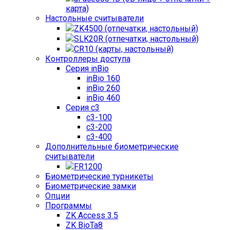
карта)
Настольные считыватели
ZK4500 (отпечатки, настольный)
SLK20R (отпечатки, настольный)
CR10 (карты, настольный)
Контроллеры доступа
Серия inBio
inBio 160
inBio 260
inBio 460
Серия c3
c3-100
c3-200
c3-400
Дополнительные биометрические
считыватели
FR1200
Биометрические турникеты
Биометрические замки
Опции
Программы
ZK Access 3.5
ZK BioTa8