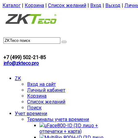
Каталог
|
Корзина
|
Список желаний
|
Вход
|
Выход
|
Личн
+7 (499) 502-21-85
info@zkteco.pro
ZK
Вход на сайт
Личный кабинет
Корзина
Список желаний
Поиск
Учет времени
Терминалы учета времени
uFace800-ID (3D лицо +
отпечатки + карта)
MultiBio 800H-ID (3D лицо