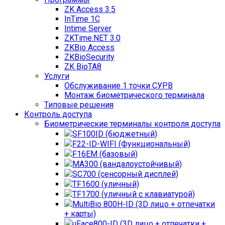
ZK Access 3.5
InTime 1С
Intime Server
ZKTime.NET 3.0
ZKBio Access
ZKBioSecurity
ZK BioTA8
Услуги
Обслуживание 1 точки СУРВ
Монтаж биометрического терминала
Типовые решения
Контроль доступа
Биометрические терминалы контроля доступа
SF100ID (бюджетный)
F22-ID-WIFI (Функциональный)
F16EM (базовый)
MA300 (вандалоустойчивый)
SC700 (сенсорный дисплей)
TF1600 (уличный)
TF1700 (уличный с клавиатурой)
MultiBio 800H-ID (3D лицо + отпечатки
+ карты)
uFace800-ID (3D лицо + отпечатки +