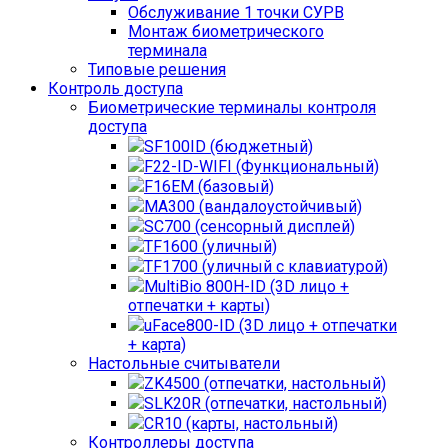
Обслуживание 1 точки СУРВ
Монтаж биометрического
терминала
Типовые решения
Контроль доступа
Биометрические терминалы контроля
доступа
SF100ID (бюджетный)
F22-ID-WIFI (Функциональный)
F16EM (базовый)
MA300 (вандалоустойчивый)
SC700 (сенсорный дисплей)
TF1600 (уличный)
TF1700 (уличный с клавиатурой)
MultiBio 800H-ID (3D лицо +
отпечатки + карты)
uFace800-ID (3D лицо + отпечатки
+ карта)
Настольные считыватели
ZK4500 (отпечатки, настольный)
SLK20R (отпечатки, настольный)
CR10 (карты, настольный)
Контроллеры доступа