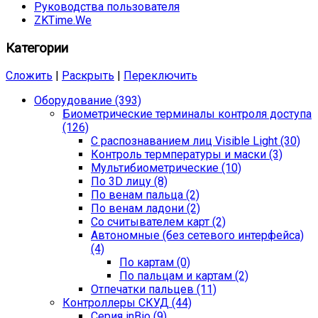
Руководства пользователя
ZKTime.We
Категории
Сложить
|
Раскрыть
|
Переключить
Оборудование (393)
Биометрические терминалы контроля доступа
(126)
С распознаванием лиц Visible Light (30)
Контроль термпературы и маски (3)
Мультибиометрические (10)
По 3D лицу (8)
По венам пальца (2)
По венам ладони (2)
Со считывателем карт (2)
Автономные (без сетевого интерфейса)
(4)
По картам (0)
По пальцам и картам (2)
Отпечатки пальцев (11)
Контроллеры СКУД (44)
Серия inBio (9)