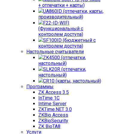
+ отпечатки + карты)
UA860ID (отпечатки, карты,
производительный)
F22-ID-WIFI
(Функциональный с
контролем доступа)
SF100ID (бюджетный с
контролем доступа)
Настольные считыватели
ZK4500 (отпечатки,
настольный)
SLK20R (отпечатки,
настольный)
CR10 (карты, настольный)
Программы
ZK Access 3.5
InTime 1С
Intime Server
ZKTime.NET 3.0
ZKBio Access
ZKBioSecurity
ZK BioTA8
Услуги