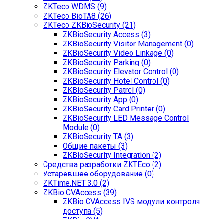
ZKTeco WDMS (9)
ZKTeco BioTA8 (26)
ZKTeco ZKBioSecurity (21)
ZKBioSecurity Access (3)
ZKBioSecurity Visitor Management (0)
ZKBioSecurity Video Linkage (0)
ZKBioSecurity Parking (0)
ZKBioSecurity Elevator Control (0)
ZKBioSecurity Hotel Control (0)
ZKBioSecurity Patrol (0)
ZKBioSecurity App (0)
ZKBioSecurity Card Printer (0)
ZKBioSecurity LED Message Control
Module (0)
ZKBioSecurity TA (3)
Общие пакеты (3)
ZKBioSecurity Integration (2)
Средства разработки ZKTEco (2)
Устаревшее оборудование (0)
ZKTime.NET 3.0 (2)
ZKBio CVAccess (39)
ZKBio CVAccess IVS модули контроля
доступа (5)