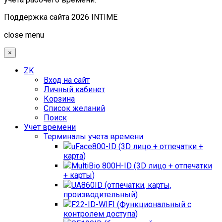
Поддержка сайта 2026 INTIME
Joomla! 3 Templates
close menu
×
ZK
Вход на сайт
Личный кабинет
Корзина
Список желаний
Поиск
Учет времени
Терминалы учета времени
uFace800-ID (3D лицо + отпечатки +
карта)
MultiBio 800H-ID (3D лицо + отпечатки
+ карты)
UA860ID (отпечатки, карты,
производительный)
F22-ID-WIFI (Функциональный с
контролем доступа)