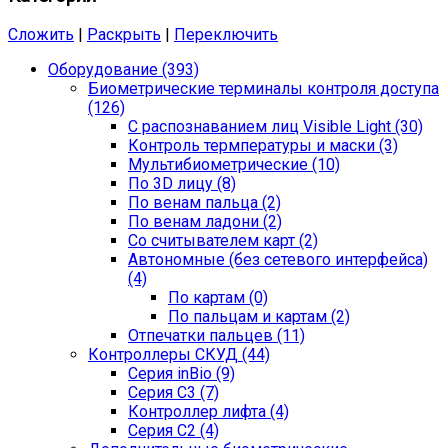
Сложить
|
Раскрыть
|
Переключить
Оборудование (393)
Биометрические терминалы контроля доступа
(126)
С распознаванием лиц Visible Light (30)
Контроль термпературы и маски (3)
Мультибиометрические (10)
По 3D лицу (8)
По венам пальца (2)
По венам ладони (2)
Со считывателем карт (2)
Автономные (без сетевого интерфейса)
(4)
По картам (0)
По пальцам и картам (2)
Отпечатки пальцев (11)
Контроллеры СКУД (44)
Серия inBio (9)
Серия С3 (7)
Контроллер лифта (4)
Серия С2 (4)