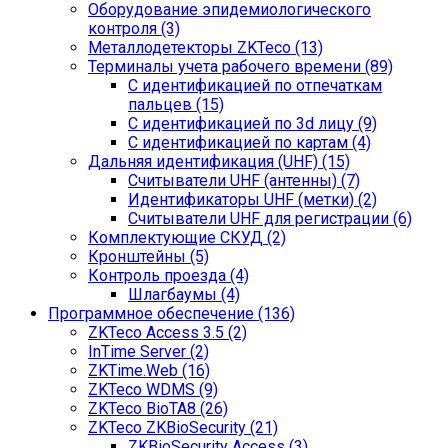
Оборудование эпидемиологического
контроля (3)
Металлодетекторы ZKTeco (13)
Терминалы учета рабочего времени (89)
С идентификацией по отпечаткам
пальцев (15)
С идентификацией по 3d лицу (9)
С идентификацией по картам (4)
Дальняя идентификация (UHF) (15)
Считыватели UHF (антенны) (7)
Идентификаторы UHF (метки) (2)
Считыватели UHF для регистрации (6)
Комплектующие СКУД (2)
Кронштейны (5)
Контроль проезда (4)
Шлагбаумы (4)
Программное обеспечение (136)
ZKTeco Access 3.5 (2)
InTime Server (2)
ZKTime.Web (16)
ZKTeco WDMS (9)
ZKTeco BioTA8 (26)
ZKTeco ZKBioSecurity (21)
ZKBioSecurity Access (3)