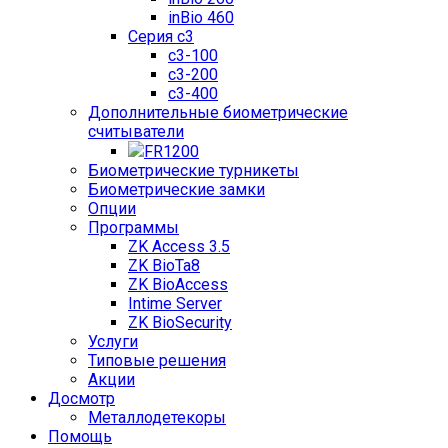
inBio 460
Серия c3
c3-100
c3-200
c3-400
Дополнительные биометрические
считыватели
FR1200
Биометрические турникеты
Биометрические замки
Опции
Программы
ZK Access 3.5
ZK BioTa8
ZK BioAccess
Intime Server
ZK BioSecurity
Услуги
Типовые решения
Акции
Досмотр
Металлодетекоры
Помощь