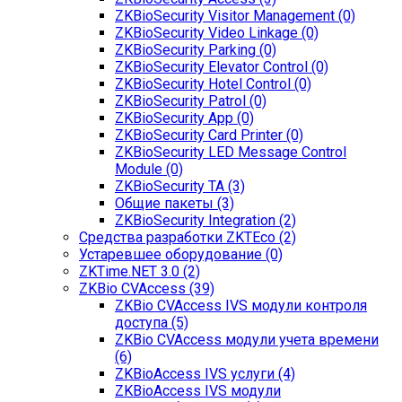
ZKBioSecurity Visitor Management (0)
ZKBioSecurity Video Linkage (0)
ZKBioSecurity Parking (0)
ZKBioSecurity Elevator Control (0)
ZKBioSecurity Hotel Control (0)
ZKBioSecurity Patrol (0)
ZKBioSecurity App (0)
ZKBioSecurity Card Printer (0)
ZKBioSecurity LED Message Control
Module (0)
ZKBioSecurity TA (3)
Общие пакеты (3)
ZKBioSecurity Integration (2)
Средства разработки ZKTEco (2)
Устаревшее оборудование (0)
ZKTime.NET 3.0 (2)
ZKBio CVAccess (39)
ZKBio CVAccess IVS модули контроля
доступа (5)
ZKBio CVAccess модули учета времени
(6)
ZKBioAccess IVS услуги (4)
ZKBioAccess IVS модули