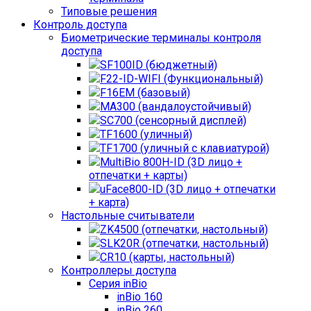
Типовые решения
Контроль доступа
Биометрические терминалы контроля
доступа
SF100ID (бюджетный)
F22-ID-WIFI (Функциональный)
F16EM (базовый)
MA300 (вандалоустойчивый)
SC700 (сенсорный дисплей)
TF1600 (уличный)
TF1700 (уличный с клавиатурой)
MultiBio 800H-ID (3D лицо +
отпечатки + карты)
uFace800-ID (3D лицо + отпечатки
+ карта)
Настольные считыватели
ZK4500 (отпечатки, настольный)
SLK20R (отпечатки, настольный)
CR10 (карты, настольный)
Контроллеры доступа
Серия inBio
inBio 160
inBio 260