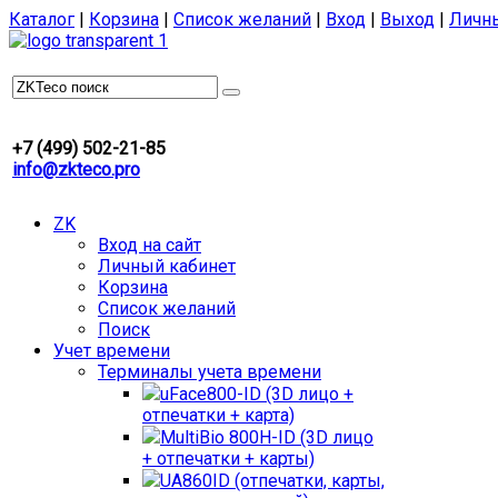
Каталог
|
Корзина
|
Список желаний
|
Вход
|
Выход
|
Личн
+7 (499) 502-21-85
info@zkteco.pro
ZK
Вход на сайт
Личный кабинет
Корзина
Список желаний
Поиск
Учет времени
Терминалы учета времени
uFace800-ID (3D лицо +
отпечатки + карта)
MultiBio 800H-ID (3D лицо
+ отпечатки + карты)
UA860ID (отпечатки, карты,