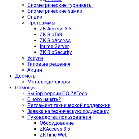
Биометрические турникеты
Биометрические замки
Опции
Программы
ZK Access 3.5
ZK BioTa8
ZK BioAccess
Intime Server
ZK BioSecurity
Услуги
Типовые решения
Акции
Досмотр
Металлодетекоры
Помощь
Выбор версии ПО ZKTeco
С чего начать?
Регламент технической поддержки
Заявка на техническую поддержку
Руководства пользователя
Оборудование
ZKAccess 3.5
ZKTime.Web