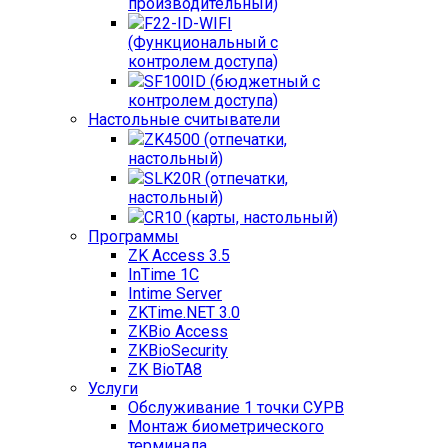
производительный)
F22-ID-WIFI
(Функциональный с
контролем доступа)
SF100ID (бюджетный с
контролем доступа)
Настольные считыватели
ZK4500 (отпечатки,
настольный)
SLK20R (отпечатки,
настольный)
CR10 (карты, настольный)
Программы
ZK Access 3.5
InTime 1С
Intime Server
ZKTime.NET 3.0
ZKBio Access
ZKBioSecurity
ZK BioTA8
Услуги
Обслуживание 1 точки СУРВ
Монтаж биометрического
терминала