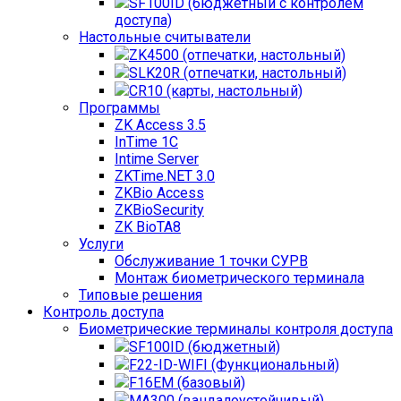
SF100ID (бюджетный с контролем
доступа)
Настольные считыватели
ZK4500 (отпечатки, настольный)
SLK20R (отпечатки, настольный)
CR10 (карты, настольный)
Программы
ZK Access 3.5
InTime 1С
Intime Server
ZKTime.NET 3.0
ZKBio Access
ZKBioSecurity
ZK BioTA8
Услуги
Обслуживание 1 точки СУРВ
Монтаж биометрического терминала
Типовые решения
Контроль доступа
Биометрические терминалы контроля доступа
SF100ID (бюджетный)
F22-ID-WIFI (Функциональный)
F16EM (базовый)
MA300 (вандалоустойчивый)