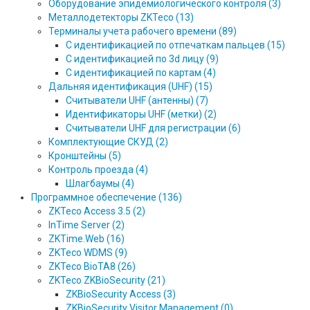
Оборудование эпидемиологического контроля (3)
Металлодетекторы ZKTeco (13)
Терминалы учета рабочего времени (89)
С идентификацией по отпечаткам пальцев (15)
С идентификацией по 3d лицу (9)
С идентификацией по картам (4)
Дальняя идентификация (UHF) (15)
Считыватели UHF (антенны) (7)
Идентификаторы UHF (метки) (2)
Считыватели UHF для регистрации (6)
Комплектующие СКУД (2)
Кронштейны (5)
Контроль проезда (4)
Шлагбаумы (4)
Программное обеспечение (136)
ZKTeco Access 3.5 (2)
InTime Server (2)
ZKTime.Web (16)
ZKTeco WDMS (9)
ZKTeco BioTA8 (26)
ZKTeco ZKBioSecurity (21)
ZKBioSecurity Access (3)
ZKBioSecurity Visitor Management (0)