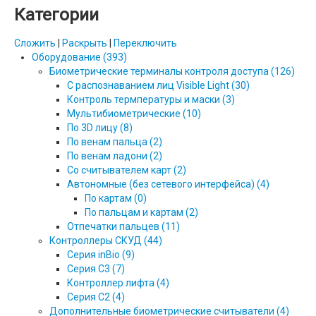
Категории
Сложить
|
Раскрыть
|
Переключить
Оборудование (393)
Биометрические терминалы контроля доступа (126)
С распознаванием лиц Visible Light (30)
Контроль термпературы и маски (3)
Мультибиометрические (10)
По 3D лицу (8)
По венам пальца (2)
По венам ладони (2)
Со считывателем карт (2)
Автономные (без сетевого интерфейса) (4)
По картам (0)
По пальцам и картам (2)
Отпечатки пальцев (11)
Контроллеры СКУД (44)
Серия inBio (9)
Серия С3 (7)
Контроллер лифта (4)
Серия С2 (4)
Дополнительные биометрические считыватели (4)