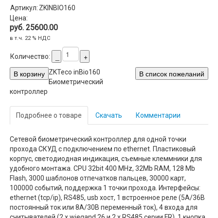
Артикул:
ZKINBIO160
Цена:
руб. 25600.00
в т.ч. 22 % НДС
Количество:
ZKTeco inBio160
Биометрический
контроллер
Подробнее о товаре
Скачать
Комментарии
Сетевой биометрический контроллер для одной точки
прохода СКУД с подключением по ethernet. Пластиковый
корпус, светодиодная индикация, съемные клеммники для
удобного монтажа. CPU 32bit 400 MHz, 32Mb RAM, 128 Mb
Flash, 3000 шаблонов отпечатков пальцев, 30000 карт,
100000 событий, поддержка 1 точки прохода. Интерфейсы:
ethernet (tcp/ip), RS485, usb хост, 1 встроенное реле (5А/36В
постоянный ток или 8А/30В переменный ток), 4 входа для
считывателей (2 x wiegand 26 и 2 x RS485 серии FR), 1 кнопка