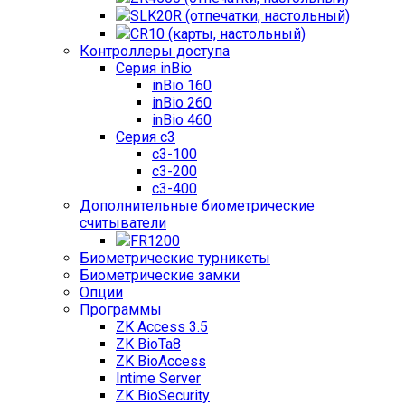
SLK20R (отпечатки, настольный)
CR10 (карты, настольный)
Контроллеры доступа
Серия inBio
inBio 160
inBio 260
inBio 460
Серия c3
c3-100
c3-200
c3-400
Дополнительные биометрические
считыватели
FR1200
Биометрические турникеты
Биометрические замки
Опции
Программы
ZK Access 3.5
ZK BioTa8
ZK BioAccess
Intime Server
ZK BioSecurity