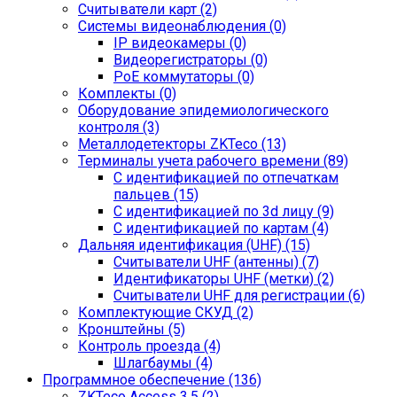
Считыватели карт (2)
Системы видеонаблюдения (0)
IP видеокамеры (0)
Видеорегистраторы (0)
PoE коммутаторы (0)
Комплекты (0)
Оборудование эпидемиологического
контроля (3)
Металлодетекторы ZKTeco (13)
Терминалы учета рабочего времени (89)
С идентификацией по отпечаткам
пальцев (15)
С идентификацией по 3d лицу (9)
С идентификацией по картам (4)
Дальняя идентификация (UHF) (15)
Считыватели UHF (антенны) (7)
Идентификаторы UHF (метки) (2)
Считыватели UHF для регистрации (6)
Комплектующие СКУД (2)
Кронштейны (5)
Контроль проезда (4)
Шлагбаумы (4)
Программное обеспечение (136)
ZKTeco Access 3.5 (2)