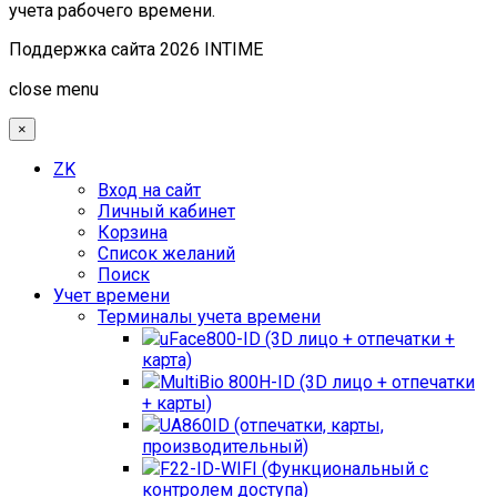
учета рабочего времени.
Поддержка сайта 2026 INTIME
Joomla! 3 Templates
close menu
×
ZK
Вход на сайт
Личный кабинет
Корзина
Список желаний
Поиск
Учет времени
Терминалы учета времени
uFace800-ID (3D лицо + отпечатки +
карта)
MultiBio 800H-ID (3D лицо + отпечатки
+ карты)
UA860ID (отпечатки, карты,
производительный)
F22-ID-WIFI (Функциональный с
контролем доступа)