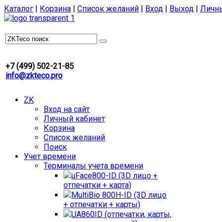
Каталог
|
Корзина
|
Список желаний
|
Вход
|
Выход
|
Личн
+7 (499) 502-21-85
info@zkteco.pro
ZK
Вход на сайт
Личный кабинет
Корзина
Список желаний
Поиск
Учет времени
Терминалы учета времени
uFace800-ID (3D лицо +
отпечатки + карта)
MultiBio 800H-ID (3D лицо
+ отпечатки + карты)
UA860ID (отпечатки, карты,