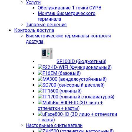
Услуги
Обслуживание 1 точки СУРВ
Монтаж биометрического
терминала
Типовые решения
Контроль доступа
Биометрические терминалы контроля
доступа
SF100ID (бюджетный)
F22-ID-WIFI (Функциональный)
F16EM (базовый)
MA300 (вандалоустойчивый)
SC700 (сенсорный дисплей)
TF1600 (уличный)
TF1700 (уличный с клавиатурой)
MultiBio 800H-ID (3D лицо +
отпечатки + карты)
uFace800-ID (3D лицо + отпечатки
+ карта)
Настольные считыватели
ZK4500 (отпечатки, настольный)