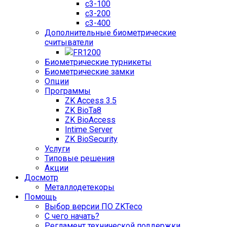
c3-100
c3-200
c3-400
Дополнительные биометрические
считыватели
FR1200
Биометрические турникеты
Биометрические замки
Опции
Программы
ZK Access 3.5
ZK BioTa8
ZK BioAccess
Intime Server
ZK BioSecurity
Услуги
Типовые решения
Акции
Досмотр
Металлодетекоры
Помощь
Выбор версии ПО ZKTeco
С чего начать?
Регламент технической поддержки