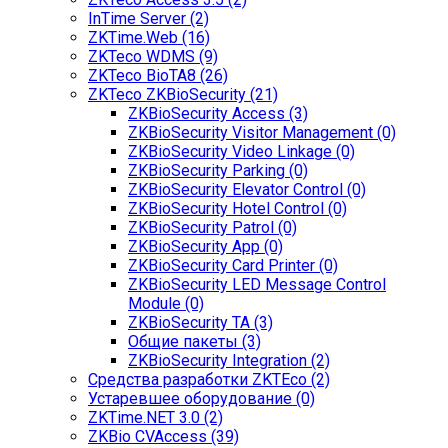
InTime Server (2)
ZKTime.Web (16)
ZKTeco WDMS (9)
ZKTeco BioTA8 (26)
ZKTeco ZKBioSecurity (21)
ZKBioSecurity Access (3)
ZKBioSecurity Visitor Management (0)
ZKBioSecurity Video Linkage (0)
ZKBioSecurity Parking (0)
ZKBioSecurity Elevator Control (0)
ZKBioSecurity Hotel Control (0)
ZKBioSecurity Patrol (0)
ZKBioSecurity App (0)
ZKBioSecurity Card Printer (0)
ZKBioSecurity LED Message Control
Module (0)
ZKBioSecurity TA (3)
Общие пакеты (3)
ZKBioSecurity Integration (2)
Средства разработки ZKTEco (2)
Устаревшее оборудование (0)
ZKTime.NET 3.0 (2)
ZKBio CVAccess (39)