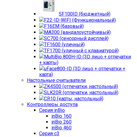
SF100ID (бюджетный)
F22-ID-WIFI (Функциональный)
F16EM (базовый)
MA300 (вандалоустойчивый)
SC700 (сенсорный дисплей)
TF1600 (уличный)
TF1700 (уличный с клавиатурой)
MultiBio 800H-ID (3D лицо + отпечатки
+ карты)
uFace800-ID (3D лицо + отпечатки +
карта)
Настольные считыватели
ZK4500 (отпечатки, настольный)
SLK20R (отпечатки, настольный)
CR10 (карты, настольный)
Контроллеры доступа
Серия inBio
inBio 160
inBio 260
inBio 460
Серия c3