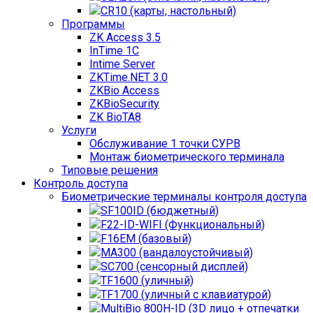
CR10 (карты, настольный)
Программы
ZK Access 3.5
InTime 1С
Intime Server
ZKTime.NET 3.0
ZKBio Access
ZKBioSecurity
ZK BioTA8
Услуги
Обслуживание 1 точки СУРВ
Монтаж биометрического терминала
Типовые решения
Контроль доступа
Биометрические терминалы контроля доступа
SF100ID (бюджетный)
F22-ID-WIFI (Функциональный)
F16EM (базовый)
MA300 (вандалоустойчивый)
SC700 (сенсорный дисплей)
TF1600 (уличный)
TF1700 (уличный с клавиатурой)
MultiBio 800H-ID (3D лицо + отпечатки