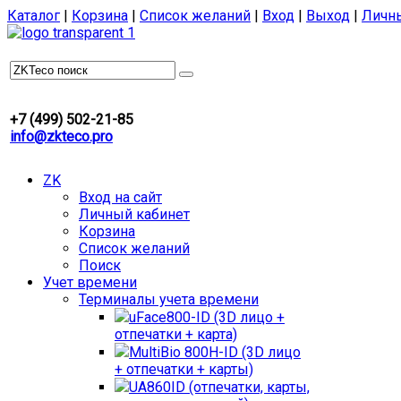
Каталог
|
Корзина
|
Список желаний
|
Вход
|
Выход
|
Личн
+7 (499) 502-21-85
info@zkteco.pro
ZK
Вход на сайт
Личный кабинет
Корзина
Список желаний
Поиск
Учет времени
Терминалы учета времени
uFace800-ID (3D лицо +
отпечатки + карта)
MultiBio 800H-ID (3D лицо
+ отпечатки + карты)
UA860ID (отпечатки, карты,