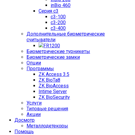
inBio 460
Серия c3
c3-100
c3-200
c3-400
Дополнительные биометрические
считыватели
FR1200
Биометрические турникеты
Биометрические замки
Опции
Программы
ZK Access 3.5
ZK BioTa8
ZK BioAccess
Intime Server
ZK BioSecurity
Услуги
Типовые решения
Акции
Досмотр
Металлодетекоры
Помощь