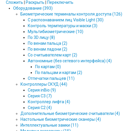
Сложить
|
Раскрыть
|
Переключить
Оборудование (393)
Биометрические терминалы контроля доступа (126)
С распознаванием лиц Visible Light (30)
Контроль термпературы и маски (3)
Мультибиометрические (10)
По 3D лицу (8)
По венам пальца (2)
По венам ладони (2)
Со считывателем карт (2)
Автономные (без сетевого интерфейса) (4)
По картам (0)
По пальцам и картам (2)
Отпечатки пальцев (11)
Контроллеры СКУД (44)
Серия inBio (9)
Серия С3 (7)
Контроллер лифта (4)
Серия С2 (4)
Дополнительные биометрические считыватели (4)
Настольные биометрические сканеры (4)
Интеллектуальные замки (11)