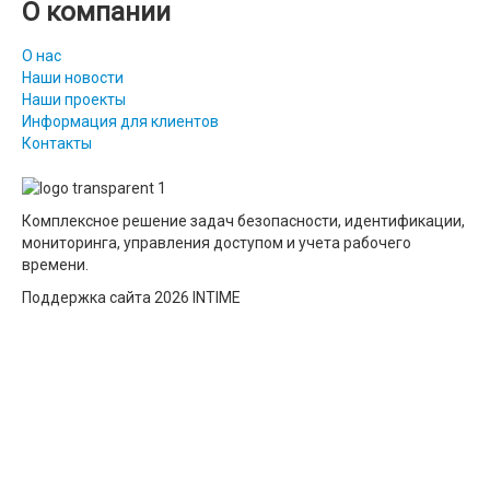
О компании
О нас
Наши новости
Наши проекты
Информация для клиентов
Контакты
Комплексное решение задач безопасности, идентификации,
мониторинга, управления доступом и учета рабочего
времени.
Поддержка сайта 2026 INTIME
Joomla! 3 Templates
close menu
×
ZK
Учет времени
Вход на сайт
Контроль доступа
Личный кабинет
Терминалы учета времени