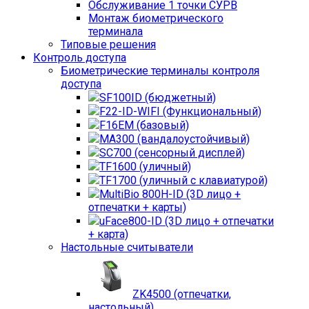
Обслуживание 1 точки СУРВ
Монтаж биометрического
терминала
Типовые решения
Контроль доступа
Биометрические терминалы контроля
доступа
SF100ID (бюджетный)
F22-ID-WIFI (Функциональный)
F16EM (базовый)
MA300 (вандалоустойчивый)
SC700 (сенсорный дисплей)
TF1600 (уличный)
TF1700 (уличный с клавиатурой)
MultiBio 800H-ID (3D лицо +
отпечатки + карты)
uFace800-ID (3D лицо + отпечатки
+ карта)
Настольные считыватели
ZK4500 (отпечатки,
настольный)