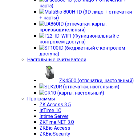
карта)
MultiBio 800H-ID (3D лицо + отпечатки
+ карты)
UA860ID (отпечатки, карты,
производительный)
F22-ID-WIFI (Функциональный с
контролем доступа)
SF100ID (бюджетный с контролем
доступа)
Настольные считыватели
ZK4500 (отпечатки, настольный)
SLK20R (отпечатки, настольный)
CR10 (карты, настольный)
Программы
ZK Access 3.5
InTime 1С
Intime Server
ZKTime.NET 3.0
ZKBio Access
ZKBioSecurity