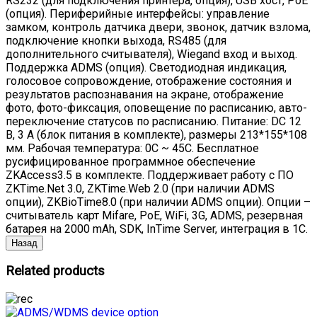
RS232 (для подключения принтера, опция), USB хост, PoE
(опция). Периферийные интерфейсы: управление
замком, контроль датчика двери, звонок, датчик взлома,
подключение кнопки выхода, RS485 (для
дополнительного считывателя), Wiegand вход и выход.
Поддержка ADMS (опция). Светодиодная индикация,
голосовое сопровождение, отображение состояния и
результатов распознавания на экране, отображение
фото, фото-фиксация, оповещение по расписанию, авто-
переключение статусов по расписанию. Питание: DC 12
В, 3 А (блок питания в комплекте), размеры 213*155*108
мм. Рабочая температура: 0C ~ 45С. Бесплатное
русифицированное программное обеспечение
ZKAccess3.5 в комплекте. Поддерживает работу с ПО
ZKTime.Net 3.0, ZKTime.Web 2.0 (при наличии ADMS
опции), ZKBioTime8.0 (при наличии ADMS опции). Опции –
считыватель карт Mifare, PoE, WiFi, 3G, ADMS, резервная
батарея на 2000 mAh, SDK, InTime Server, интеграция в 1С.
Related
products