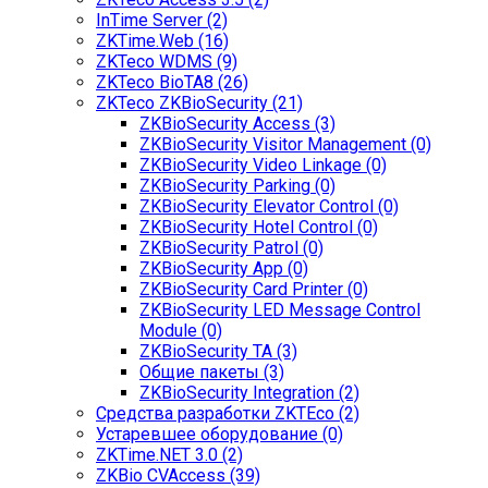
InTime Server (2)
ZKTime.Web (16)
ZKTeco WDMS (9)
ZKTeco BioTA8 (26)
ZKTeco ZKBioSecurity (21)
ZKBioSecurity Access (3)
ZKBioSecurity Visitor Management (0)
ZKBioSecurity Video Linkage (0)
ZKBioSecurity Parking (0)
ZKBioSecurity Elevator Control (0)
ZKBioSecurity Hotel Control (0)
ZKBioSecurity Patrol (0)
ZKBioSecurity App (0)
ZKBioSecurity Card Printer (0)
ZKBioSecurity LED Message Control
Module (0)
ZKBioSecurity TA (3)
Общие пакеты (3)
ZKBioSecurity Integration (2)
Средства разработки ZKTEco (2)
Устаревшее оборудование (0)
ZKTime.NET 3.0 (2)
ZKBio CVAccess (39)