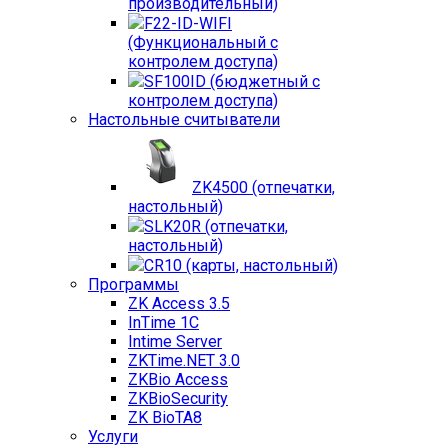
производительный)
F22-ID-WIFI
(Функциональный с
контролем доступа)
SF100ID (бюджетный с
контролем доступа)
Настольные считыватели
ZK4500 (отпечатки,
настольный)
SLK20R (отпечатки,
настольный)
CR10 (карты, настольный)
Программы
ZK Access 3.5
InTime 1С
Intime Server
ZKTime.NET 3.0
ZKBio Access
ZKBioSecurity
ZK BioTA8
Услуги