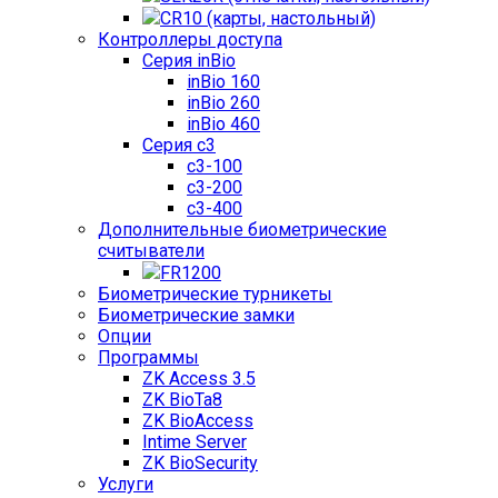
CR10 (карты, настольный)
Контроллеры доступа
Серия inBio
inBio 160
inBio 260
inBio 460
Серия c3
c3-100
c3-200
c3-400
Дополнительные биометрические
считыватели
FR1200
Биометрические турникеты
Биометрические замки
Опции
Программы
ZK Access 3.5
ZK BioTa8
ZK BioAccess
Intime Server
ZK BioSecurity
Услуги