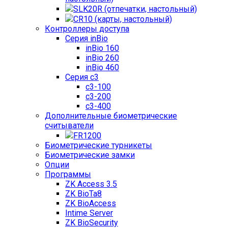
SLK20R (отпечатки, настольный)
CR10 (карты, настольный)
Контроллеры доступа
Серия inBio
inBio 160
inBio 260
inBio 460
Серия c3
c3-100
c3-200
c3-400
Дополнительные биометрические
считыватели
FR1200
Биометрические турникеты
Биометрические замки
Опции
Программы
ZK Access 3.5
ZK BioTa8
ZK BioAccess
Intime Server
ZK BioSecurity