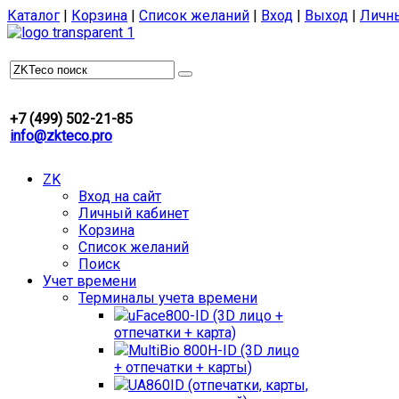
Каталог
|
Корзина
|
Список желаний
|
Вход
|
Выход
|
Личн
+7 (499) 502-21-85
info@zkteco.pro
ZK
Вход на сайт
Личный кабинет
Корзина
Список желаний
Поиск
Учет времени
Терминалы учета времени
uFace800-ID (3D лицо +
отпечатки + карта)
MultiBio 800H-ID (3D лицо
+ отпечатки + карты)
UA860ID (отпечатки, карты,