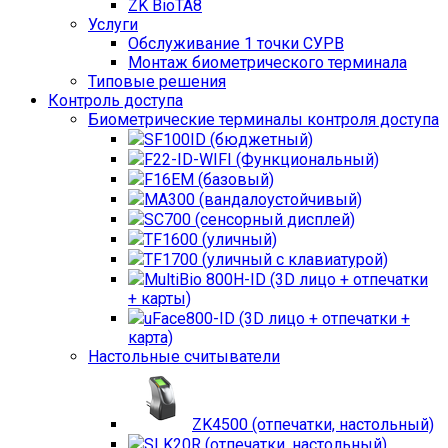
ZK BioTA8
Услуги
Обслуживание 1 точки СУРВ
Монтаж биометрического терминала
Типовые решения
Контроль доступа
Биометрические терминалы контроля доступа
SF100ID (бюджетный)
F22-ID-WIFI (Функциональный)
F16EM (базовый)
MA300 (вандалоустойчивый)
SC700 (сенсорный дисплей)
TF1600 (уличный)
TF1700 (уличный с клавиатурой)
MultiBio 800H-ID (3D лицо + отпечатки
+ карты)
uFace800-ID (3D лицо + отпечатки +
карта)
Настольные считыватели
ZK4500 (отпечатки, настольный)
SLK20R (отпечатки, настольный)