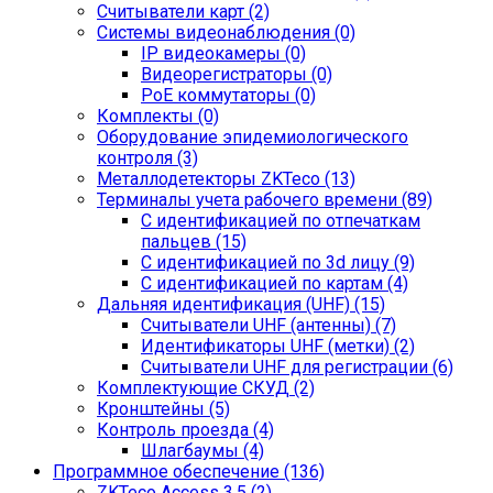
Считыватели карт (2)
Системы видеонаблюдения (0)
IP видеокамеры (0)
Видеорегистраторы (0)
PoE коммутаторы (0)
Комплекты (0)
Оборудование эпидемиологического
контроля (3)
Металлодетекторы ZKTeco (13)
Терминалы учета рабочего времени (89)
С идентификацией по отпечаткам
пальцев (15)
С идентификацией по 3d лицу (9)
С идентификацией по картам (4)
Дальняя идентификация (UHF) (15)
Считыватели UHF (антенны) (7)
Идентификаторы UHF (метки) (2)
Считыватели UHF для регистрации (6)
Комплектующие СКУД (2)
Кронштейны (5)
Контроль проезда (4)
Шлагбаумы (4)
Программное обеспечение (136)
ZKTeco Access 3.5 (2)