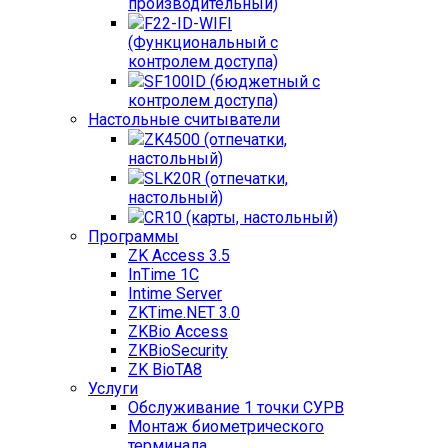
производительный)
F22-ID-WIFI
(Функциональный с
контролем доступа)
SF100ID (бюджетный с
контролем доступа)
Настольные считыватели
ZK4500 (отпечатки,
настольный)
SLK20R (отпечатки,
настольный)
CR10 (карты, настольный)
Программы
ZK Access 3.5
InTime 1С
Intime Server
ZKTime.NET 3.0
ZKBio Access
ZKBioSecurity
ZK BioTA8
Услуги
Обслуживание 1 точки СУРВ
Монтаж биометрического
терминала