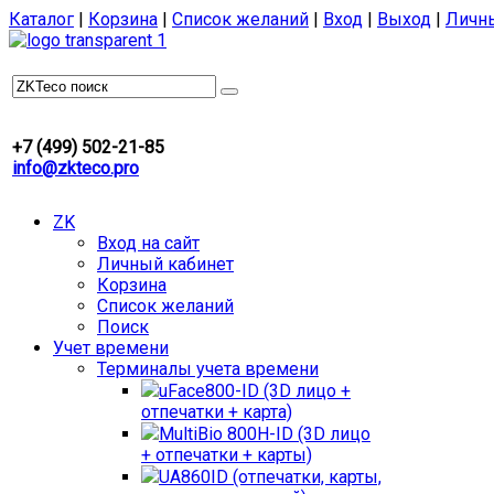
Каталог
|
Корзина
|
Список желаний
|
Вход
|
Выход
|
Личн
+7 (499) 502-21-85
info@zkteco.pro
ZK
Вход на сайт
Личный кабинет
Корзина
Список желаний
Поиск
Учет времени
Терминалы учета времени
uFace800-ID (3D лицо +
отпечатки + карта)
MultiBio 800H-ID (3D лицо
+ отпечатки + карты)
UA860ID (отпечатки, карты,