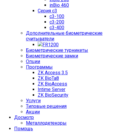
inBio 460
Серия c3
c3-100
c3-200
c3-400
Дополнительные биометрические
считыватели
FR1200
Биометрические турникеты
Биометрические замки
Опции
Программы
ZK Access 3.5
ZK BioTa8
ZK BioAccess
Intime Server
ZK BioSecurity
Услуги
Типовые решения
Акции
Досмотр
Металлодетекоры
Помощь