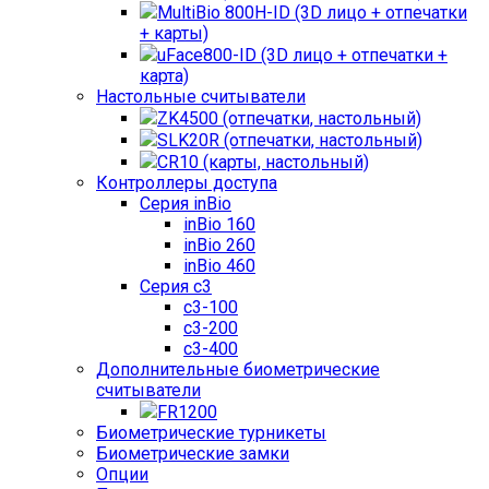
MultiBio 800H-ID (3D лицо + отпечатки
+ карты)
uFace800-ID (3D лицо + отпечатки +
карта)
Настольные считыватели
ZK4500 (отпечатки, настольный)
SLK20R (отпечатки, настольный)
CR10 (карты, настольный)
Контроллеры доступа
Серия inBio
inBio 160
inBio 260
inBio 460
Серия c3
c3-100
c3-200
c3-400
Дополнительные биометрические
считыватели
FR1200
Биометрические турникеты
Биометрические замки
Опции