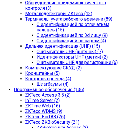
Оборудование эпидемиологического
контроля (3)
Металлодетекторы ZKTeco (13)
Терминалы учета рабочего времени (89)
С идентификацией по отпечаткам
пальцев (15)
С идентификацией по 3d лицу (9)
С идентификацией по картам (4)
Дальняя идентификация (UHF) (15)
Считыватели UHF (антенны) (7)
Идентификаторы UHF (метки) (2)
Считыватели UHF для регистрации (6)
Комплектующие СКУД (2)
Кронштейны (5)
Контроль проезда (4)
Шлагбаумы (4)
Программное обеспечение (136)
ZKTeco Access 3.5 (2)
InTime Server (2)
ZKTime.Web (16)
ZKTeco WDMS (9)
ZKTeco BioTA8 (26)
ZKTeco ZKBioSecurity (21)
ZKBioSecurity Access (3)