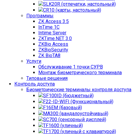
SLK20R (отпечатки, настольный)
CR10 (карты, настольный)
Программы
ZK Access 3.5
InTime 1С
Intime Server
ZKTime.NET 3.0
ZKBio Access
ZKBioSecurity
ZK BioTA8
Услуги
Обслуживание 1 точки СУРВ
Монтаж биометрического терминала
Типовые решения
Контроль доступа
Биометрические терминалы контроля доступа
SF100ID (бюджетный)
F22-ID-WIFI (Функциональный)
F16EM (базовый)
MA300 (вандалоустойчивый)
SC700 (сенсорный дисплей)
TF1600 (уличный)
TF1700 (уличный с клавиатурой)