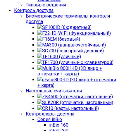
Типовые решения
Контроль доступа
Биометрические терминалы контроля
доступа
SF100ID (бюджетный)
F22-ID-WIFI (Функциональный)
F16EM (базовый)
MA300 (вандалоустойчивый)
SC700 (сенсорный дисплей)
TF1600 (уличный)
TF1700 (уличный с клавиатурой)
MultiBio 800H-ID (3D лицо +
отпечатки + карты)
uFace800-ID (3D лицо + отпечатки
+ карта)
Настольные считыватели
ZK4500 (отпечатки, настольный)
SLK20R (отпечатки, настольный)
CR10 (карты, настольный)
Контроллеры доступа
Серия inBio
inBio 160
inBio 260