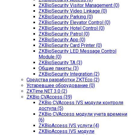
ZKBioSecurity Visitor Management (0)
ZKBioSecurity Video Linkage (0)
ZKBioSecurity Parking (0)
ZKBioSecurity Elevator Control (0)
ZKBioSecurity Hotel Control (0)
ZKBioSecurity Patrol (0)
ZKBioSecurity App (0)
ZKBioSecurity Card Printer (0)
ZKBioSecurity LED Message Control
Module (0)
ZKBioSecurity TA (3)
Общие пакеты (3)
ZKBioSecurity Integration (2)
Средства разработки ZKTEco (2)
Устаревшее оборудование (0)
ZKTime.NET 3.0 (2)
ZKBio CVAccess (39)
ZKBio CVAccess IVS модули контроля
доступа (5)
ZKBio CVAccess модули учета времени
(6)
ZKBioAccess IVS услуги (4)
ZKBioAccess IVS модули