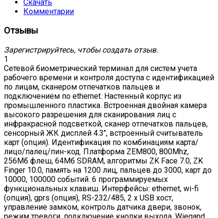
Скачать
Комментарии
Отзывы
Зарегистрируйтесь, чтобы создать отзыв.
1
Сетевой биометрический терминал для систем учета
рабочего времени и контроля доступа с идентификацией
по лицам, сканером отпечатков пальцев и
подключением по ethernet. Настенный корпус из
промышленного пластика. Встроенная двойная камера
высокого разрешения для сканирования лиц с
инфракрасной подсветкой, сканер отпечатков пальцев,
сенсорный ЖК дисплей 4.3’’, встроенный считыватель
карт (опция). Идентификация по комбинациям карта/
лицо/палец/пин-код. Платформа ZEM800, 800Mhz,
256Мб флеш, 64Мб SDRAM, алгоритмы ZK Face 7.0, ZK
Finger 10.0, память на 1200 лиц, пальцев до 3000, карт до
10000, 100000 событий. 6 программируемых
функциональных клавиш. Интерфейсы: ethernet, wi-fi
(опция), gprs (опция), RS-232/485, 2 x USB хост,
управление замком, контроль датчика двери, звонок,
режим тревоги, подключение кнопки выхода, Wiegand