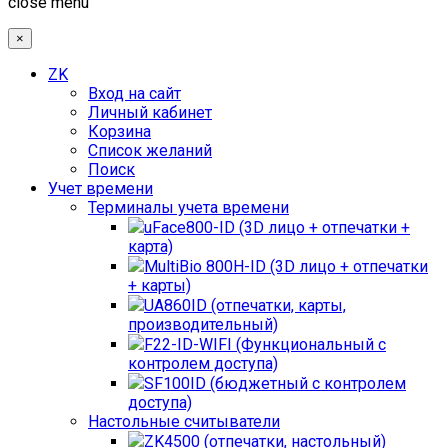
close menu
×
ZK
Вход на сайт
Личный кабинет
Корзина
Список желаний
Поиск
Учет времени
Терминалы учета времени
uFace800-ID (3D лицо + отпечатки +
карта)
MultiBio 800H-ID (3D лицо + отпечатки
+ карты)
UA860ID (отпечатки, карты,
производительный)
F22-ID-WIFI (Функциональный с
контролем доступа)
SF100ID (бюджетный с контролем
доступа)
Настольные считыватели
ZK4500 (отпечатки, настольный)