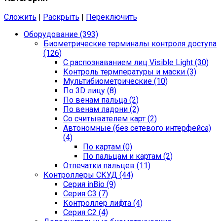
Сложить
|
Раскрыть
|
Переключить
Оборудование (393)
Биометрические терминалы контроля доступа
(126)
С распознаванием лиц Visible Light (30)
Контроль термпературы и маски (3)
Мультибиометрические (10)
По 3D лицу (8)
По венам пальца (2)
По венам ладони (2)
Со считывателем карт (2)
Автономные (без сетевого интерфейса)
(4)
По картам (0)
По пальцам и картам (2)
Отпечатки пальцев (11)
Контроллеры СКУД (44)
Серия inBio (9)
Серия С3 (7)
Контроллер лифта (4)
Серия С2 (4)