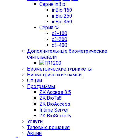
Серия inBio
inBio 160
inBio 260
inBio 460
Серия c3
c3-100
c3-200
c3-400
Дополнительные биометрические
считыватели
FR1200
Биометрические турникеты
Биометрические замки
Опции
Программы
ZK Access 3.5
ZK BioTa8
ZK BioAccess
Intime Server
ZK BioSecurity
Услуги
Типовые решения
Акции