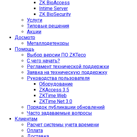
ZK BioAccess
Intime Server
ZK BioSecurity
Услуги
Типовые решения
Акции
Досмотр
Металлодетекоры
Помощь
Выбор версии ПО ZKTeco
С чего начать?
Регламент технической поддержки
Заявка на техническую поддержку
Руководства пользователя
Оборудование
ZKAccess 3.5
ZKTime.Web
ZKTime.Net 3.0
Порядок публикации обновлений
Часто задаваемые вопросы
Клиентам
Расчет системы учета времени
Оплата
Доставка