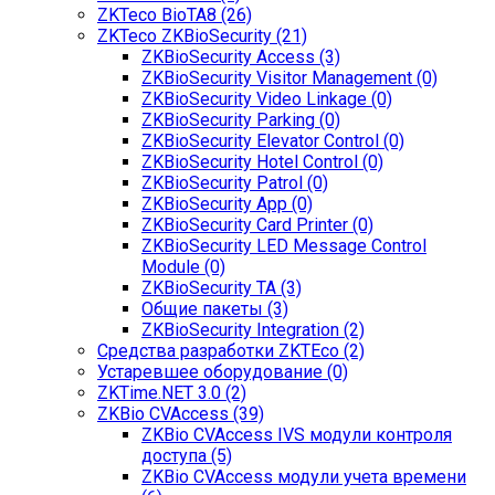
ZKTeco BioTA8 (26)
ZKTeco ZKBioSecurity (21)
ZKBioSecurity Access (3)
ZKBioSecurity Visitor Management (0)
ZKBioSecurity Video Linkage (0)
ZKBioSecurity Parking (0)
ZKBioSecurity Elevator Control (0)
ZKBioSecurity Hotel Control (0)
ZKBioSecurity Patrol (0)
ZKBioSecurity App (0)
ZKBioSecurity Card Printer (0)
ZKBioSecurity LED Message Control
Module (0)
ZKBioSecurity TA (3)
Общие пакеты (3)
ZKBioSecurity Integration (2)
Средства разработки ZKTEco (2)
Устаревшее оборудование (0)
ZKTime.NET 3.0 (2)
ZKBio CVAccess (39)
ZKBio CVAccess IVS модули контроля
доступа (5)
ZKBio CVAccess модули учета времени