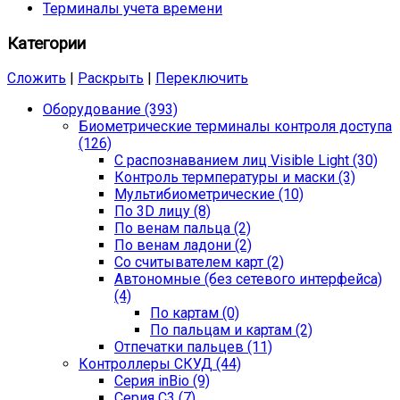
Терминалы учета времени
Категории
Сложить
|
Раскрыть
|
Переключить
Оборудование (393)
Биометрические терминалы контроля доступа
(126)
С распознаванием лиц Visible Light (30)
Контроль термпературы и маски (3)
Мультибиометрические (10)
По 3D лицу (8)
По венам пальца (2)
По венам ладони (2)
Со считывателем карт (2)
Автономные (без сетевого интерфейса)
(4)
По картам (0)
По пальцам и картам (2)
Отпечатки пальцев (11)
Контроллеры СКУД (44)
Серия inBio (9)
Серия С3 (7)