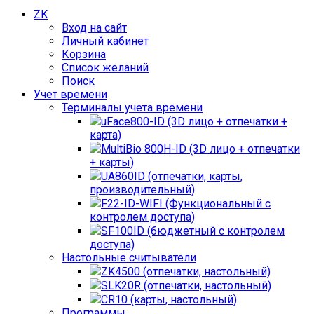
ZK
Вход на сайт
Личный кабинет
Корзина
Список желаний
Поиск
Учет времени
Терминалы учета времени
uFace800-ID (3D лицо + отпечатки +
карта)
MultiBio 800H-ID (3D лицо + отпечатки
+ карты)
UA860ID (отпечатки, карты,
производительный)
F22-ID-WIFI (Функциональный с
контролем доступа)
SF100ID (бюджетный с контролем
доступа)
Настольные считыватели
ZK4500 (отпечатки, настольный)
SLK20R (отпечатки, настольный)
CR10 (карты, настольный)
Программы