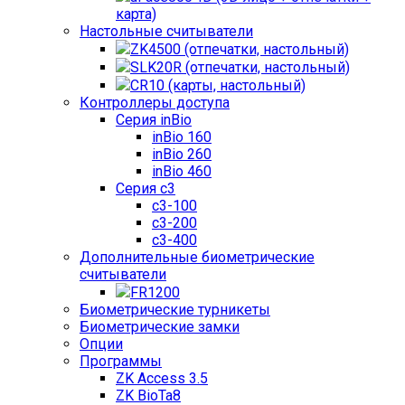
карта)
Настольные считыватели
ZK4500 (отпечатки, настольный)
SLK20R (отпечатки, настольный)
CR10 (карты, настольный)
Контроллеры доступа
Серия inBio
inBio 160
inBio 260
inBio 460
Серия c3
c3-100
c3-200
c3-400
Дополнительные биометрические
считыватели
FR1200
Биометрические турникеты
Биометрические замки
Опции
Программы
ZK Access 3.5
ZK BioTa8