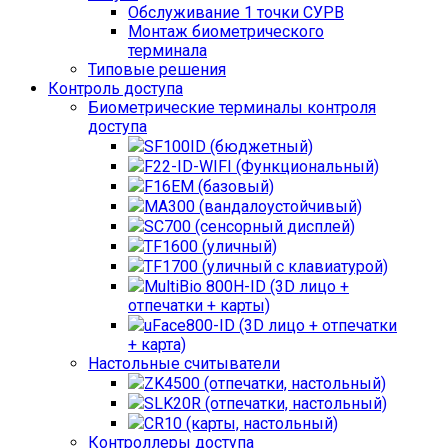
Обслуживание 1 точки СУРВ
Монтаж биометрического
терминала
Типовые решения
Контроль доступа
Биометрические терминалы контроля
доступа
SF100ID (бюджетный)
F22-ID-WIFI (Функциональный)
F16EM (базовый)
MA300 (вандалоустойчивый)
SC700 (сенсорный дисплей)
TF1600 (уличный)
TF1700 (уличный с клавиатурой)
MultiBio 800H-ID (3D лицо +
отпечатки + карты)
uFace800-ID (3D лицо + отпечатки
+ карта)
Настольные считыватели
ZK4500 (отпечатки, настольный)
SLK20R (отпечатки, настольный)
CR10 (карты, настольный)
Контроллеры доступа