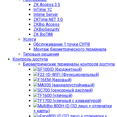
ZK Access 3.5
InTime 1С
Intime Server
ZKTime.NET 3.0
ZKBio Access
ZKBioSecurity
ZK BioTA8
Услуги
Обслуживание 1 точки СУРВ
Монтаж биометрического терминала
Типовые решения
Контроль доступа
Биометрические терминалы контроля доступа
SF100ID (бюджетный)
F22-ID-WIFI (Функциональный)
F16EM (базовый)
MA300 (вандалоустойчивый)
SC700 (сенсорный дисплей)
TF1600 (уличный)
TF1700 (уличный с клавиатурой)
MultiBio 800H-ID (3D лицо + отпечатки
+ карты)
uFace800-ID (3D лицо + отпечатки +