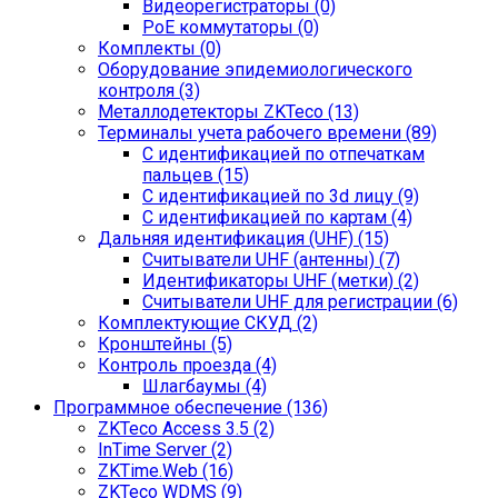
Видеорегистраторы (0)
PoE коммутаторы (0)
Комплекты (0)
Оборудование эпидемиологического
контроля (3)
Металлодетекторы ZKTeco (13)
Терминалы учета рабочего времени (89)
С идентификацией по отпечаткам
пальцев (15)
С идентификацией по 3d лицу (9)
С идентификацией по картам (4)
Дальняя идентификация (UHF) (15)
Считыватели UHF (антенны) (7)
Идентификаторы UHF (метки) (2)
Считыватели UHF для регистрации (6)
Комплектующие СКУД (2)
Кронштейны (5)
Контроль проезда (4)
Шлагбаумы (4)
Программное обеспечение (136)
ZKTeco Access 3.5 (2)
InTime Server (2)
ZKTime.Web (16)
ZKTeco WDMS (9)