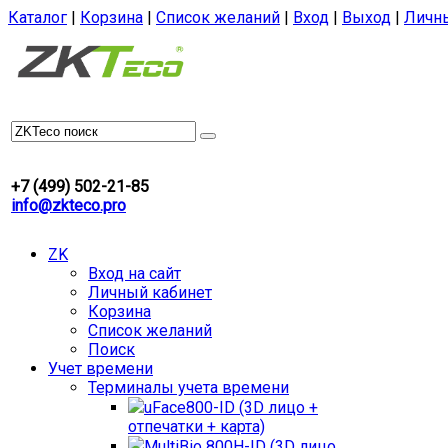
Каталог
|
Корзина
|
Список желаний
|
Вход
|
Выход
|
Личн
+7 (499) 502-21-85
info@zkteco.pro
ZK
Вход на сайт
Личный кабинет
Корзина
Список желаний
Поиск
Учет времени
Терминалы учета времени
uFace800-ID (3D лицо +
отпечатки + карта)
MultiBio 800H-ID (3D лицо