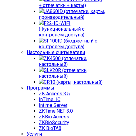
+ отпечатки + карты)
UA860ID (отпечатки, карты,
производительный)
F22-ID-WIFI
(Функциональный с
контролем доступа)
SF100ID (бюджетный с
контролем доступа)
Настольные считыватели
ZK4500 (отпечатки,
настольный)
SLK20R (отпечатки,
настольный)
CR10 (карты, настольный)
Программы
ZK Access 3.5
InTime 1С
Intime Server
ZKTime.NET 3.0
ZKBio Access
ZKBioSecurity
ZK BioTA8
Услуги