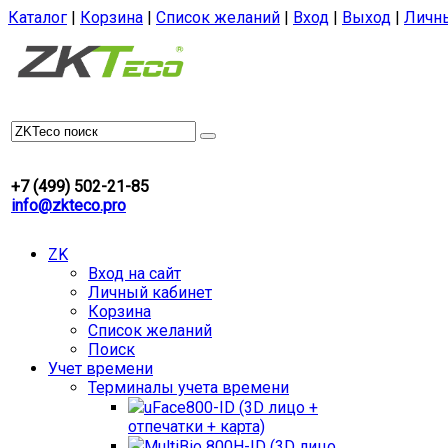
Каталог
|
Корзина
|
Список желаний
|
Вход
|
Выход
|
Личн
+7 (499) 502-21-85
info@zkteco.pro
ZK
Вход на сайт
Личный кабинет
Корзина
Список желаний
Поиск
Учет времени
Терминалы учета времени
uFace800-ID (3D лицо +
отпечатки + карта)
MultiBio 800H-ID (3D лицо