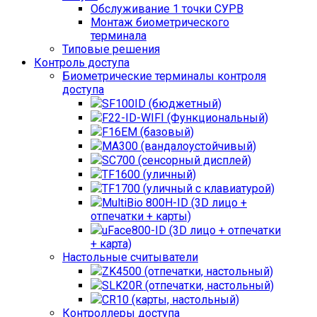
Обслуживание 1 точки СУРВ
Монтаж биометрического
терминала
Типовые решения
Контроль доступа
Биометрические терминалы контроля
доступа
SF100ID (бюджетный)
F22-ID-WIFI (Функциональный)
F16EM (базовый)
MA300 (вандалоустойчивый)
SC700 (сенсорный дисплей)
TF1600 (уличный)
TF1700 (уличный с клавиатурой)
MultiBio 800H-ID (3D лицо +
отпечатки + карты)
uFace800-ID (3D лицо + отпечатки
+ карта)
Настольные считыватели
ZK4500 (отпечатки, настольный)
SLK20R (отпечатки, настольный)
CR10 (карты, настольный)
Контроллеры доступа