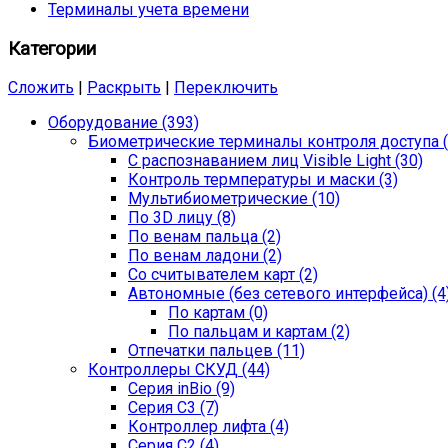
Терминалы учета времени
Категории
Сложить
|
Раскрыть
|
Переключить
Оборудование (393)
Биометрические терминалы контроля доступа (
С распознаванием лиц Visible Light (30)
Контроль термпературы и маски (3)
Мультибиометрические (10)
По 3D лицу (8)
По венам пальца (2)
По венам ладони (2)
Со считывателем карт (2)
Автономные (без сетевого интерфейса) (4
По картам (0)
По пальцам и картам (2)
Отпечатки пальцев (11)
Контроллеры СКУД (44)
Серия inBio (9)
Серия С3 (7)
Контроллер лифта (4)
Серия С2 (4)