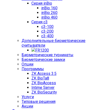
Серия inBio
inBio 160
inBio 260
inBio 460
Серия c3
c3-100
c3-200
c3-400
Дополнительные биометрические
считыватели
FR1200
Биометрические турникеты
Биометрические замки
Опции
Программы
ZK Access 3.5
ZK BioTa8
ZK BioAccess
Intime Server
ZK BioSecurity
Услуги
Типовые решения
Акции