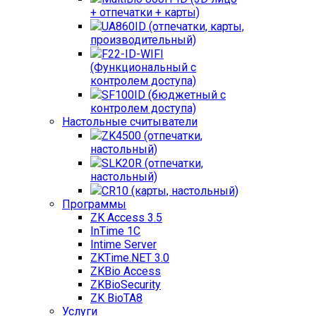
+ отпечатки + карты)
UA860ID (отпечатки, карты,
производительный)
F22-ID-WIFI
(Функциональный с
контролем доступа)
SF100ID (бюджетный с
контролем доступа)
Настольные считыватели
ZK4500 (отпечатки,
настольный)
SLK20R (отпечатки,
настольный)
CR10 (карты, настольный)
Программы
ZK Access 3.5
InTime 1С
Intime Server
ZKTime.NET 3.0
ZKBio Access
ZKBioSecurity
ZK BioTA8
Услуги