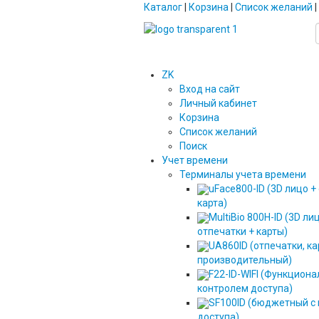
Каталог
|
Корзина
|
Список желаний
|
ZK
Вход на сайт
Личный кабинет
Корзина
Список желаний
Поиск
Учет времени
Терминалы учета времени
uFace800-ID (3D лицо +
карта)
MultiBio 800H-ID (3D ли
отпечатки + карты)
UA860ID (отпечатки, ка
производительный)
F22-ID-WIFI (Функциона
контролем доступа)
SF100ID (бюджетный с
доступа)