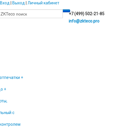
Вход
|
Выход
|
Личный кабинет
+7 (499) 502-21-85
info@zkteco.pro
 отпечатки +
цо +
рты,
льный с
 контролем