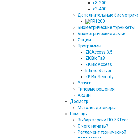
c3-200
c3-400
Дополнительные биометриче
FR1200
Биометрические турникеты
Биометрические замки
Опции
Программы
ZK Access 3.5
ZK BioTa8
ZK BioAccess
Intime Server
ZK BioSecurity
Услуги
Типовые решения
Акции
Досмотр
Металлодетекоры
Помощь
Выбор версии ПО ZKTeco
С чего начать?
Регламент технической