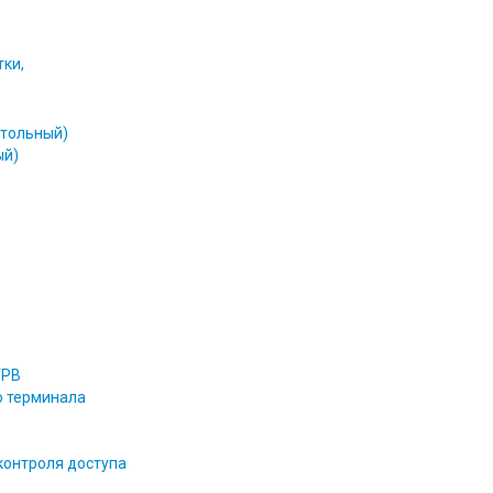
тки,
стольный)
ый)
УРВ
о терминала
контроля доступа