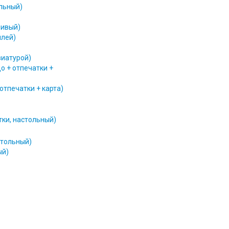
альный)
чивый)
плей)
виатурой)
цо + отпечатки +
 отпечатки + карта)
тки, настольный)
стольный)
ый)