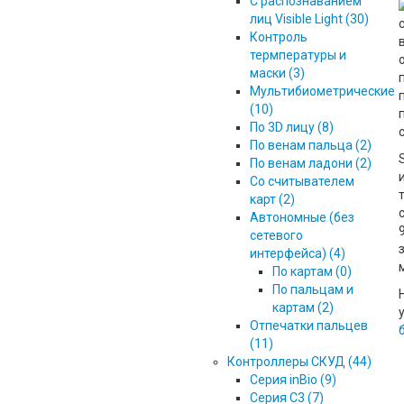
С распознаванием
лиц Visible Light (30)
Контроль
термпературы и
маски (3)
Мультибиометрические
(10)
По 3D лицу (8)
По венам пальца (2)
По венам ладони (2)
Со считывателем
карт (2)
Автономные (без
сетевого
интерфейса) (4)
По картам (0)
По пальцам и
картам (2)
Отпечатки пальцев
(11)
Контроллеры СКУД (44)
Серия inBio (9)
Серия С3 (7)