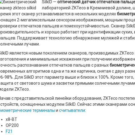
SilkID —
оптический датчик отпечатков пальц
лабораторией ZKTeco в Кремниевой долине, 
время этот сканер устанавливается в нескольких моделях
биометр
оснащен 2-мегапиксельным сенсором изображения, мощным проце
проверки отпечатков пальцев и помехоустойчивостью. Сканер Silk
производительность и хорошо работает при идентификации сухих,
пальцев. Поддерживает технологию обнаружение муляжей и стаби
солнечными лучами.
SilkID является новым поколением сканеров, производимых ZKTeco
изготовления и минимальные искажения при получении изображен
точность распознавания отпечатков пальцев с разных
биометриче
современных алгоритмов одна и та же картинка, снятая с двух раз
96-98%. Для SilkID этот параметр выше и близок к 100%. Кроме того
защита от светового шума и засветки прямыми солнечными лучами
модели ZKTeco.
Начав с представительской линейки оборудования, ZKTeco постеп
устройств, оснащенных модулем SilkID. Сейчас этими сканерами 
биометрические терминалы
и
считыватели
:
x8-BT
OP200
F21