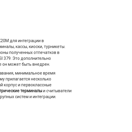
LK20M для интеграции в
иналы, кассы, киоски, турникеты.
оны полученных отпечатков в
I 379. Это дополнительно
е он может быть внедрен.
знавания, минимальное время
у прилагается несколько
й корпус и первоклассные
трические терминалы
и считыватели
рупных систем и интеграции.