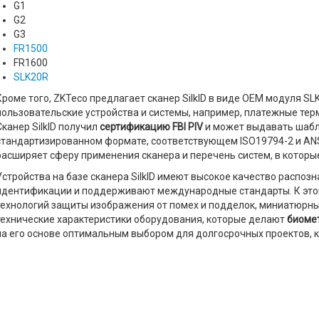
G1
G2
G3
FR1500
FR1600
SLK20R
Кроме того, ZKTeco предлагает сканер SilkID в виде OEM модуля S
пользовательские устройства и системы, например, платежные терм
Сканер SilkID получил
сертификацию FBI PIV
и может выдавать шабл
стандартизированном формате, соответствующем ISO19794-2 и ANS
расширяет сферу применения сканера и перечень систем, в которы
Устройства на базе сканера SilkID имеют высокое качество распо
идентификации и поддерживают международные стандарты. К этом
технологий защиты изображения от помех и подделок, миниатюрны
технические характеристики оборудования, которые делают
биоме
на его основе оптимальным выбором для долгосрочных проектов, к