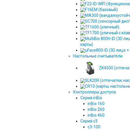
F22-ID-WIFI (Функцион
F16EM (базовый)
MA300 (вандалоустой
SC700 (сенсорный дис
TF1600 (уличный)
TF1700 (уличный с кла
MultiBio 800H-ID (3D ли
карты)
uFace800-ID (3D лицо +
Настольные считыватели
ZK4500 (отпеча
SLK20R (отпечатки, на
CR10 (карты, настольн
Контроллеры доступа
Серия inBio
inBio 160
inBio 260
inBio 460
Серия c3
c3-100