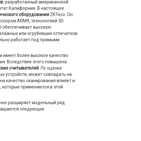
ев
, разработанный американской
штат Калифорния. В настоящее
ического оборудования
ZKTeco. Он
ссором ARM9, технологией 3D
ID обеспечивает высокую
 влажных или огрубевших отпечатков
льно работает под прямыми
 и имеет более высокое качество
ия. Вследствие этого повышена
ских считывателей
. По оценке
ных устройств, может совпадать на
, на качество сканирования влияет и
, которые применяются в этой
енно расширяет модельный ряд
оснащаются следующие