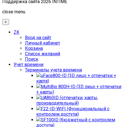
Поддержка сайта 2026 INTIME
Joomla! 3 Templates
close menu
×
ZK
Вход на сайт
Личный кабинет
Корзина
Список желаний
Поиск
Учет времени
Терминалы учета времени
uFace800-ID (3D лицо + отпечатки +
карта)
MultiBio 800H-ID (3D лицо + отпечатки
+ карты)
UA860ID (отпечатки, карты,
производительный)
F22-ID-WIFI (Функциональный с
контролем доступа)
SF100ID (бюджетный с контролем
доступа)