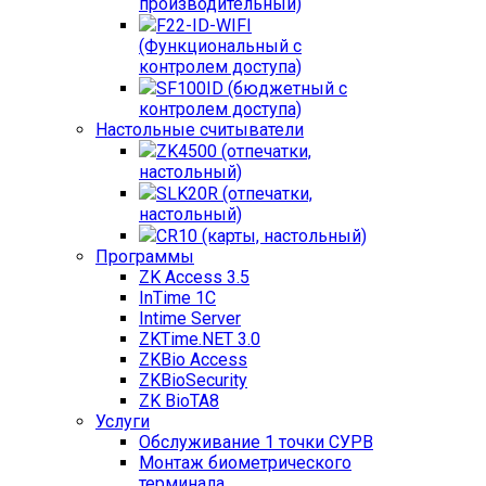
производительный)
F22-ID-WIFI
(Функциональный с
контролем доступа)
SF100ID (бюджетный с
контролем доступа)
Настольные считыватели
ZK4500 (отпечатки,
настольный)
SLK20R (отпечатки,
настольный)
CR10 (карты, настольный)
Программы
ZK Access 3.5
InTime 1С
Intime Server
ZKTime.NET 3.0
ZKBio Access
ZKBioSecurity
ZK BioTA8
Услуги
Обслуживание 1 точки СУРВ
Монтаж биометрического
терминала