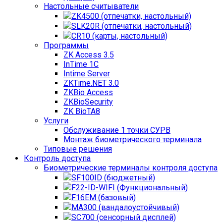
Настольные считыватели
ZK4500 (отпечатки, настольный)
SLK20R (отпечатки, настольный)
CR10 (карты, настольный)
Программы
ZK Access 3.5
InTime 1С
Intime Server
ZKTime.NET 3.0
ZKBio Access
ZKBioSecurity
ZK BioTA8
Услуги
Обслуживание 1 точки СУРВ
Монтаж биометрического терминала
Типовые решения
Контроль доступа
Биометрические терминалы контроля доступа
SF100ID (бюджетный)
F22-ID-WIFI (Функциональный)
F16EM (базовый)
MA300 (вандалоустойчивый)
SC700 (сенсорный дисплей)