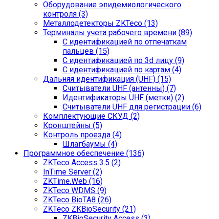
Оборудование эпидемиологического
контроля (3)
Металлодетекторы ZKTeco (13)
Терминалы учета рабочего времени (89)
С идентификацией по отпечаткам
пальцев (15)
С идентификацией по 3d лицу (9)
С идентификацией по картам (4)
Дальняя идентификация (UHF) (15)
Считыватели UHF (антенны) (7)
Идентификаторы UHF (метки) (2)
Считыватели UHF для регистрации (6)
Комплектующие СКУД (2)
Кронштейны (5)
Контроль проезда (4)
Шлагбаумы (4)
Программное обеспечение (136)
ZKTeco Access 3.5 (2)
InTime Server (2)
ZKTime.Web (16)
ZKTeco WDMS (9)
ZKTeco BioTA8 (26)
ZKTeco ZKBioSecurity (21)
ZKBioSecurity Access (3)