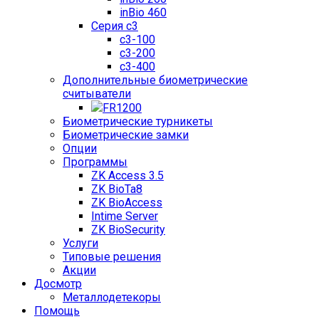
inBio 460
Серия c3
c3-100
c3-200
c3-400
Дополнительные биометрические
считыватели
FR1200
Биометрические турникеты
Биометрические замки
Опции
Программы
ZK Access 3.5
ZK BioTa8
ZK BioAccess
Intime Server
ZK BioSecurity
Услуги
Типовые решения
Акции
Досмотр
Металлодетекоры
Помощь