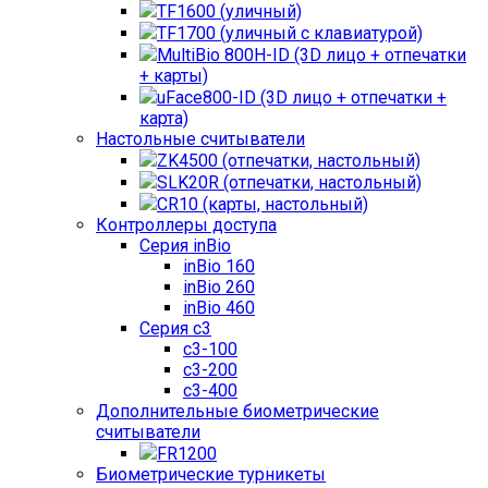
TF1600 (уличный)
TF1700 (уличный с клавиатурой)
MultiBio 800H-ID (3D лицо + отпечатки
+ карты)
uFace800-ID (3D лицо + отпечатки +
карта)
Настольные считыватели
ZK4500 (отпечатки, настольный)
SLK20R (отпечатки, настольный)
CR10 (карты, настольный)
Контроллеры доступа
Серия inBio
inBio 160
inBio 260
inBio 460
Серия c3
c3-100
c3-200
c3-400
Дополнительные биометрические
считыватели
FR1200
Биометрические турникеты