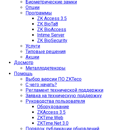
Биометрические замки
Опции
Программы
ZK Access 3.5
ZK BioTa8
ZK BioAccess
Intime Server
ZK BioSecurity
Услуги
Типовые решения
Акции
Досмотр
Металлодетекоры
Помощь
Выбор версии ПО ZKTeco
С чего начать?
Регламент технической поддержки
Заявка на техническую поддержку
Руководства пользователя
Оборудование
ZKAccess 3.5
ZKTime.Web
ZKTime.Net 3.0
Порядок публикации обновлений