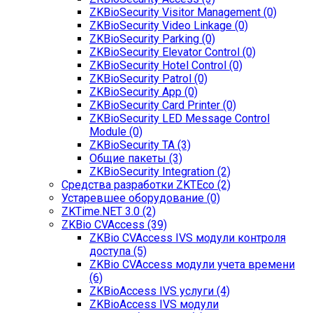
ZKBioSecurity Visitor Management (0)
ZKBioSecurity Video Linkage (0)
ZKBioSecurity Parking (0)
ZKBioSecurity Elevator Control (0)
ZKBioSecurity Hotel Control (0)
ZKBioSecurity Patrol (0)
ZKBioSecurity App (0)
ZKBioSecurity Card Printer (0)
ZKBioSecurity LED Message Control
Module (0)
ZKBioSecurity TA (3)
Общие пакеты (3)
ZKBioSecurity Integration (2)
Средства разработки ZKTEco (2)
Устаревшее оборудование (0)
ZKTime.NET 3.0 (2)
ZKBio CVAccess (39)
ZKBio CVAccess IVS модули контроля
доступа (5)
ZKBio CVAccess модули учета времени
(6)
ZKBioAccess IVS услуги (4)
ZKBioAccess IVS модули