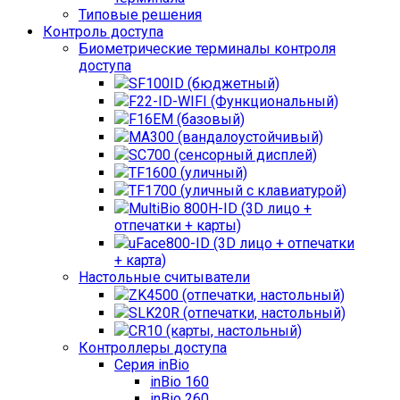
Типовые решения
Контроль доступа
Биометрические терминалы контроля
доступа
SF100ID (бюджетный)
F22-ID-WIFI (Функциональный)
F16EM (базовый)
MA300 (вандалоустойчивый)
SC700 (сенсорный дисплей)
TF1600 (уличный)
TF1700 (уличный с клавиатурой)
MultiBio 800H-ID (3D лицо +
отпечатки + карты)
uFace800-ID (3D лицо + отпечатки
+ карта)
Настольные считыватели
ZK4500 (отпечатки, настольный)
SLK20R (отпечатки, настольный)
CR10 (карты, настольный)
Контроллеры доступа
Серия inBio
inBio 160
inBio 260