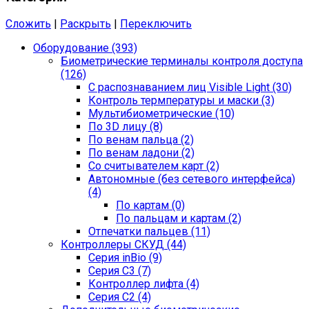
Сложить
|
Раскрыть
|
Переключить
Оборудование (393)
Биометрические терминалы контроля доступа
(126)
С распознаванием лиц Visible Light (30)
Контроль термпературы и маски (3)
Мультибиометрические (10)
По 3D лицу (8)
По венам пальца (2)
По венам ладони (2)
Со считывателем карт (2)
Автономные (без сетевого интерфейса)
(4)
По картам (0)
По пальцам и картам (2)
Отпечатки пальцев (11)
Контроллеры СКУД (44)
Серия inBio (9)
Серия С3 (7)
Контроллер лифта (4)
Серия С2 (4)