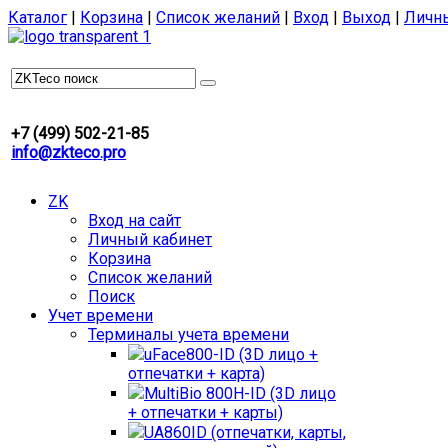
Каталог
|
Корзина
|
Список желаний
|
Вход
|
Выход
|
Личн
+7 (499) 502-21-85
info@zkteco.pro
ZK
Вход на сайт
Личный кабинет
Корзина
Список желаний
Поиск
Учет времени
Терминалы учета времени
uFace800-ID (3D лицо +
отпечатки + карта)
MultiBio 800H-ID (3D лицо
+ отпечатки + карты)
UA860ID (отпечатки, карты,