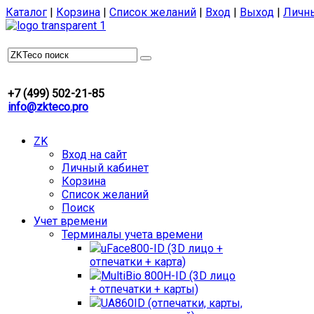
Каталог
|
Корзина
|
Список желаний
|
Вход
|
Выход
|
Личн
+7 (499) 502-21-85
info@zkteco.pro
ZK
Вход на сайт
Личный кабинет
Корзина
Список желаний
Поиск
Учет времени
Терминалы учета времени
uFace800-ID (3D лицо +
отпечатки + карта)
MultiBio 800H-ID (3D лицо
+ отпечатки + карты)
UA860ID (отпечатки, карты,