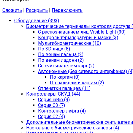
Сложить
|
Раскрыть
|
Переключить
Оборудование (393)
Биометрические терминалы контроля доступа (
С распознаванием лиц Visible Light (30)
Контроль термпературы и маски (3)
Мультибиометрические (10)
По 3D лицу (8)
По венам пальца (2)
По венам ладони (2)
Со считывателем карт (2)
Автономные (без сетевого интерфейса) (4
По картам (0)
По пальцам и картам (2)
Отпечатки пальцев (11)
Контроллеры СКУД (44)
Серия inBio (9)
Серия С3 (7)
Контроллер лифта (4)
Серия С2 (4)
Дополнительные биометрические считыватели 
Настольные биометрические сканеры (4)