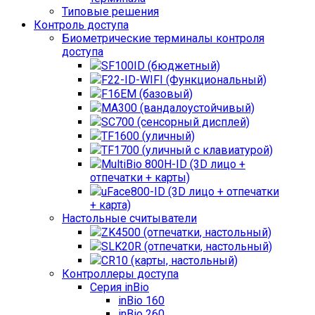
Типовые решения
Контроль доступа
Биометрические терминалы контроля
доступа
SF100ID (бюджетный)
F22-ID-WIFI (Функциональный)
F16EM (базовый)
MA300 (вандалоустойчивый)
SC700 (сенсорный дисплей)
TF1600 (уличный)
TF1700 (уличный с клавиатурой)
MultiBio 800H-ID (3D лицо +
отпечатки + карты)
uFace800-ID (3D лицо + отпечатки
+ карта)
Настольные считыватели
ZK4500 (отпечатки, настольный)
SLK20R (отпечатки, настольный)
CR10 (карты, настольный)
Контроллеры доступа
Серия inBio
inBio 160
inBio 260