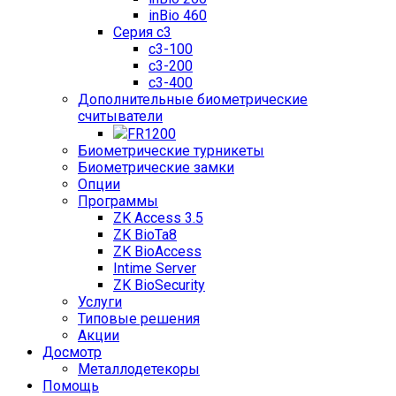
inBio 460
Серия c3
c3-100
c3-200
c3-400
Дополнительные биометрические
считыватели
FR1200
Биометрические турникеты
Биометрические замки
Опции
Программы
ZK Access 3.5
ZK BioTa8
ZK BioAccess
Intime Server
ZK BioSecurity
Услуги
Типовые решения
Акции
Досмотр
Металлодетекоры
Помощь