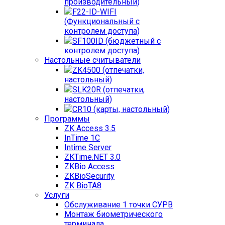
производительный)
F22-ID-WIFI
(Функциональный с
контролем доступа)
SF100ID (бюджетный с
контролем доступа)
Настольные считыватели
ZK4500 (отпечатки,
настольный)
SLK20R (отпечатки,
настольный)
CR10 (карты, настольный)
Программы
ZK Access 3.5
InTime 1С
Intime Server
ZKTime.NET 3.0
ZKBio Access
ZKBioSecurity
ZK BioTA8
Услуги
Обслуживание 1 точки СУРВ
Монтаж биометрического
терминала