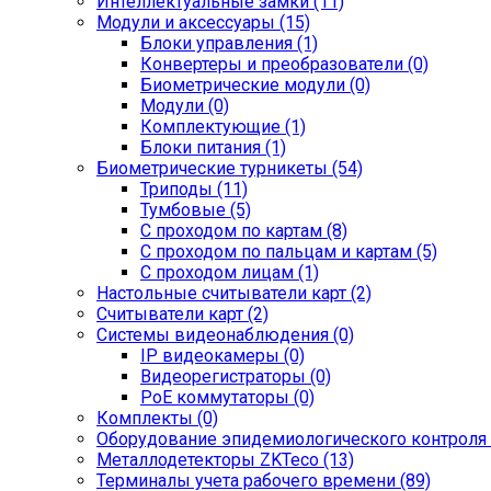
Интеллектуальные замки (11)
Модули и аксессуары (15)
Блоки управления (1)
Конвертеры и преобразователи (0)
Биометрические модули (0)
Модули (0)
Комплектующие (1)
Блоки питания (1)
Биометрические турникеты (54)
Триподы (11)
Тумбовые (5)
С проходом по картам (8)
С проходом по пальцам и картам (5)
С проходом лицам (1)
Настольные считыватели карт (2)
Считыватели карт (2)
Системы видеонаблюдения (0)
IP видеокамеры (0)
Видеорегистраторы (0)
PoE коммутаторы (0)
Комплекты (0)
Оборудование эпидемиологического контроля 
Металлодетекторы ZKTeco (13)
Терминалы учета рабочего времени (89)